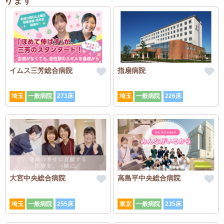
ります
イムス三芳総合病院
指扇病院
埼玉
一般病院
273床
埼玉
一般病院
226床
大宮中央総合病院
高島平中央総合病院
埼玉
一般病院
255床
東京
一般病院
235床