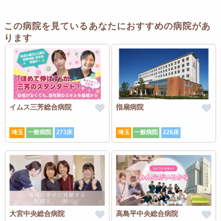
この病院を見ているあなたにおすすめの病院があ
ります
イムス三芳総合病院
指扇病院
埼玉
一般病院
273床
埼玉
一般病院
226床
大宮中央総合病院
高島平中央総合病院