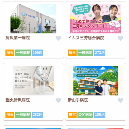
所沢第一病院
イムス三芳総合病院
埼玉
一般病院
199床
埼玉
一般病院
273床
圏央所沢病院
新山手病院
埼玉
一般病院
282床
東京
公的病院
180床