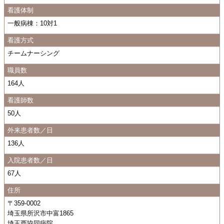
看護体制
一般病棟：10対1
看護方式
チームナーシング
職員数
164人
看護師数
50人
外来患者数／日
136人
入院患者数／日
67人
住所
〒359-0002
埼玉県所沢市中富1865
埼玉西協同病院