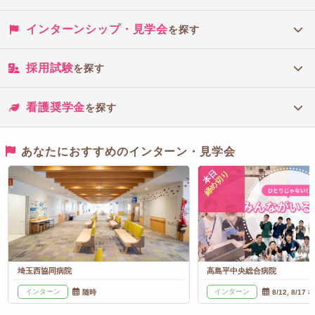
インターンシップ・見学会
を探す
採用試験
を探す
看護奨学金
を探す
あなたにおすすめのインターン・見学会
本日
締め切り
埼玉西協同病院
高島平中央総合病院
インターン
インターン
随時
8/12, 8/17 