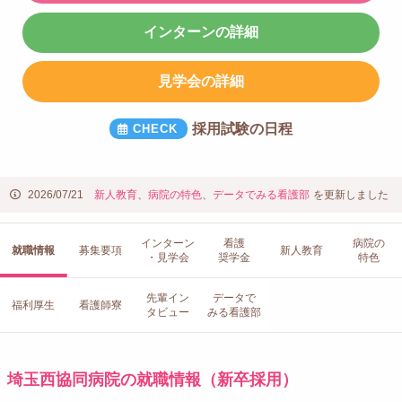
インターンの詳細
見学会の詳細
採用試験の日程
2026/07/21
新人教育
、
病院の特色
、
データでみる看護部
を更新しました
インターン
看護
病院の
就職情報
募集要項
新人教育
・見学会
奨学金
特色
先輩イン
データで
福利厚生
看護師寮
タビュー
みる看護部
埼玉西協同病院の就職情報（新卒採用）