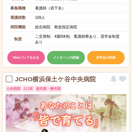
募集職種
看護師（若干名）
看護師数
109人
病院機能
総合病院、救急指定病院
二交替制、4週8休制、看護師寮あり、奨学金制度
制度
あり
Webパンフをみる
インターンの詳細
見学会の詳細
JCHO横浜保土ケ谷中央病院
公的病院
223床
急性期・慢性期