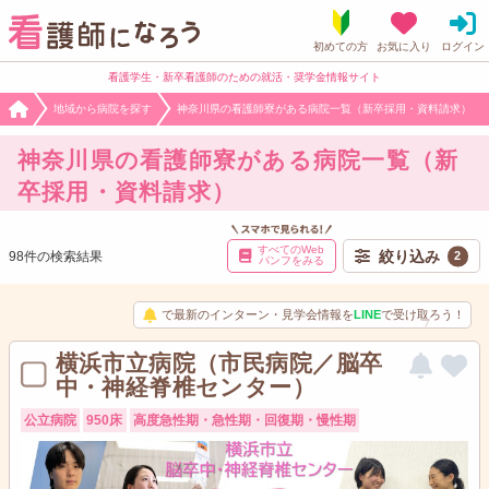
看護学生・新卒看護師のための就活・奨学金情報サイト
地域から病院を探す
神奈川県の看護師寮がある病院一覧（新卒採用・資料請求）
神奈川県の看護師寮がある病院一覧（新
卒採用・資料請求）
すべてのWeb
絞り込み
98件の検索結果
2
パンフをみる
で最新のインターン・見学会情報を
LINE
で受け取ろう！
横浜市立病院（市民病院／脳卒
中・神経脊椎センター）
公立病院
950床
高度急性期・急性期・回復期・慢性期