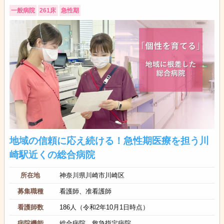
一般病院
261床
急性期
地域の信頼に応え続ける！急性期医療を担う川
崎駅近くの総合病院
所在地
神奈川県川崎市川崎区
募集職種
看護師、准看護師
看護師数
186人（令和2年10月1日時点）
病院機能
総合病院、救急指定病院