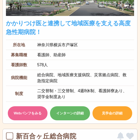
かかりつけ医と連携して地域医療を支える高度
急性期病院！
所在地
神奈川県横浜市戸塚区
募集職種
看護師、助産師
看護師数
578人
総合病院、地域医療支援病院、災害拠点病院、救
病院機能
急指定病院
二交替制・三交替制、4週8休制、看護師寮あり、
制度
奨学金制度あり
Webパンフをみる
インターンの詳細
見学会の詳細
新百合ヶ丘総合病院