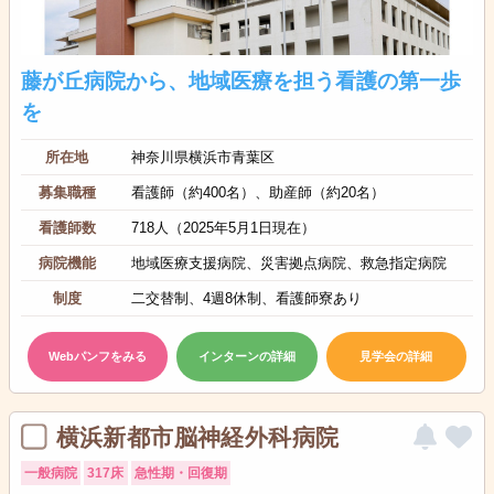
藤が丘病院から、地域医療を担う看護の第一歩
を
所在地
神奈川県横浜市青葉区
募集職種
看護師（約400名）、助産師（約20名）
看護師数
718人（2025年5月1日現在）
病院機能
地域医療支援病院、災害拠点病院、救急指定病院
制度
二交替制、4週8休制、看護師寮あり
Webパンフをみる
インターンの詳細
見学会の詳細
横浜新都市脳神経外科病院
一般病院
317床
急性期・回復期