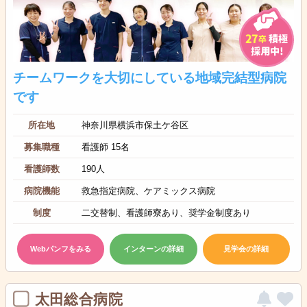
チームワークを大切にしている地域完結型病院
です
所在地
神奈川県横浜市保土ケ谷区
募集職種
看護師 15名
看護師数
190人
病院機能
救急指定病院、ケアミックス病院
制度
二交替制、看護師寮あり、奨学金制度あり
Webパンフをみる
インターンの詳細
見学会の詳細
太田総合病院