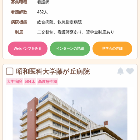
募集職種
看護師
看護師数
432人
病院機能
総合病院、救急指定病院
制度
二交替制、看護師寮あり、奨学金制度あり
Webパンフをみる
インターンの詳細
見学会の詳細
昭和医科大学藤が丘病院
大学病院
584床
高度急性期