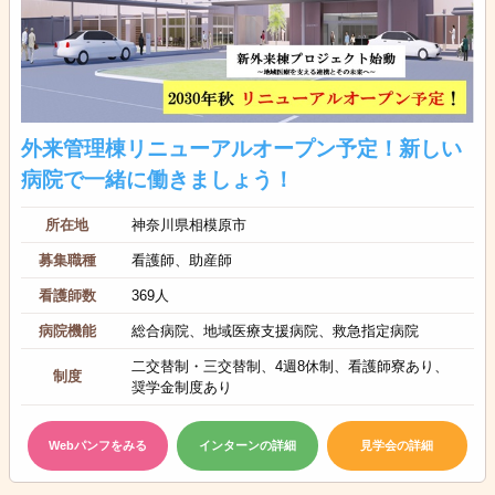
外来管理棟リニューアルオープン予定！新しい
病院で一緒に働きましょう！
所在地
神奈川県相模原市
募集職種
看護師、助産師
看護師数
369人
病院機能
総合病院、地域医療支援病院、救急指定病院
二交替制・三交替制、4週8休制、看護師寮あり、
制度
奨学金制度あり
Webパンフをみる
インターンの詳細
見学会の詳細