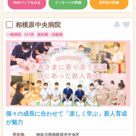
Webパンフをみる
インターンの詳細
見学会の詳細
相模原中央病院
一般病院
157床
急性期・回復期
個々の成長に合わせて「楽しく学ぶ」新人育成
が魅力
所在地
神奈川県相模原市中央区