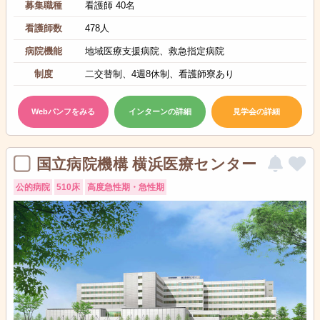
募集職種
看護師 40名
看護師数
478人
病院機能
地域医療支援病院、救急指定病院
制度
二交替制、4週8休制、看護師寮あり
Webパンフをみる
インターンの詳細
見学会の詳細
国立病院機構 横浜医療センター
公的病院
510床
高度急性期・急性期