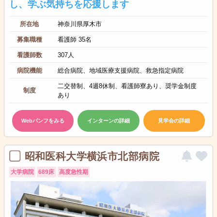
し、学ぶ気持ちを応援します
所在地
神奈川県厚木市
募集職種
看護師 35名
看護師数
307人
病院機能
総合病院、地域医療支援病院、救急指定病院
二交替制、4週8休制、看護師寮あり、奨学金制度
制度
あり
Webパンフをみる
インターンの詳細
見学会の詳細
昭和医科大学横浜市北部病院
大学病院
689床
高度急性期