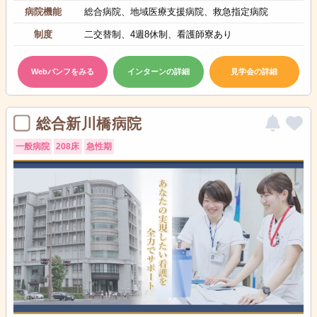
病院機能
総合病院、地域医療支援病院、救急指定病院
制度
二交替制、4週8休制、看護師寮あり
Webパンフをみる
インターンの詳細
見学会の詳細
総合新川橋病院
一般病院
208床
急性期