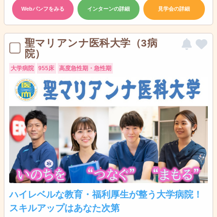
Webパンフをみる
インターンの詳細
見学会の詳細
聖マリアンナ医科大学（3病
院）
大学病院
955床
高度急性期・急性期
ハイレベルな教育・福利厚生が整う大学病院！
スキルアップはあなた次第