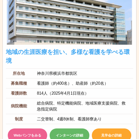
地域の生涯医療を担い、多様な看護を学べる環
境
所在地
神奈川県横浜市都筑区
募集職種
看護師（約400名）、助産師（約20名）
看護師数
814人（2025年4月1日現在）
総合病院、特定機能病院、地域医療支援病院、救
病院機能
急指定病院
制度
二交替制、4週8休制、看護師寮あり
Webパンフをみる
インターンの詳細
見学会の詳細