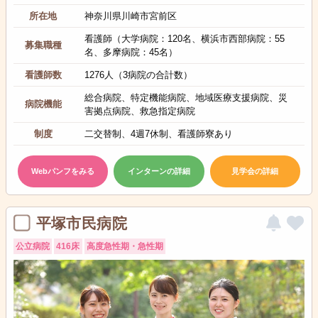
所在地
神奈川県川崎市宮前区
看護師（大学病院：120名、横浜市西部病院：55
募集職種
名、多摩病院：45名）
看護師数
1276人（3病院の合計数）
総合病院、特定機能病院、地域医療支援病院、災
病院機能
害拠点病院、救急指定病院
制度
二交替制、4週7休制、看護師寮あり
Webパンフをみる
インターンの詳細
見学会の詳細
平塚市民病院
公立病院
416床
高度急性期・急性期