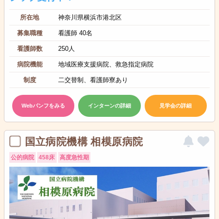
所在地
神奈川県横浜市港北区
募集職種
看護師 40名
看護師数
250人
病院機能
地域医療支援病院、救急指定病院
制度
二交替制、看護師寮あり
Webパンフをみる
インターンの詳細
見学会の詳細
国立病院機構 相模原病院
公的病院
458床
高度急性期