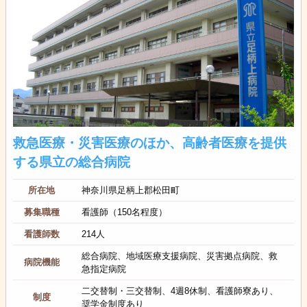
救急医療・災害医療のほか、高齢者医療を提供
する県立の総合病院
所在地
神奈川県足柄上郡松田町
募集職種
看護師（150名程度）
看護師数
214人
総合病院、地域医療支援病院、災害拠点病院、救
病院機能
急指定病院
二交替制・三交替制、4週8休制、看護師寮あり、
制度
奨学金制度あり