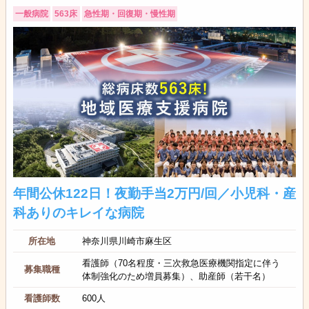
一般病院
563床
急性期・回復期・慢性期
年間公休122日！夜勤手当2万円/回／小児科・産
科ありのキレイな病院
所在地
神奈川県川崎市麻生区
看護師（70名程度・三次救急医療機関指定に伴う
募集職種
体制強化のため増員募集）、助産師（若干名）
看護師数
600人