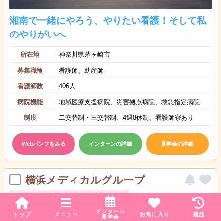
湘南で一緒にやろう、やりたい看護！そして私
のやりがいへ
所在地
神奈川県茅ヶ崎市
募集職種
看護師、助産師
看護師数
406人
病院機能
地域医療支援病院、災害拠点病院、救急指定病院
制度
二交替制・三交替制、4週8休制、看護師寮あり
Webパンフをみる
インターンの詳細
見学会の詳細
横浜メディカルグループ
一般病院
1264床
急性期・回復期・慢性期
インターン
トップ
メニュー
お気に入り
履歴
見学会