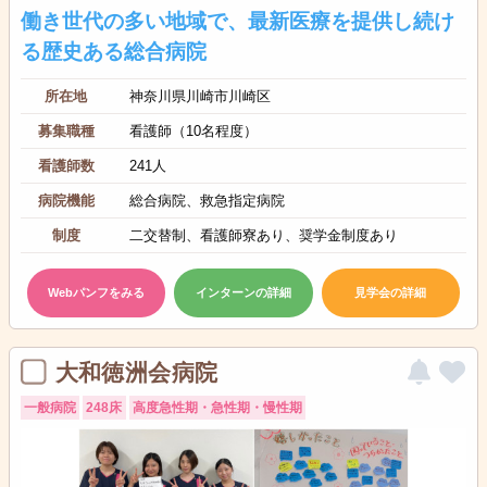
働き世代の多い地域で、最新医療を提供し続け
る歴史ある総合病院
所在地
神奈川県川崎市川崎区
募集職種
看護師（10名程度）
看護師数
241人
病院機能
総合病院、救急指定病院
制度
二交替制、看護師寮あり、奨学金制度あり
Webパンフをみる
インターンの詳細
見学会の詳細
大和徳洲会病院
一般病院
248床
高度急性期・急性期・慢性期