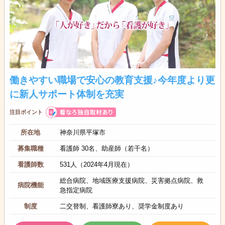
働きやすい職場で安心の教育支援♪今年度より更
に新人サポート体制を充実
注目ポイント
所在地
神奈川県平塚市
募集職種
看護師 30名、助産師（若干名）
看護師数
531人（2024年4月現在）
総合病院、地域医療支援病院、災害拠点病院、救
病院機能
急指定病院
制度
二交替制、看護師寮あり、奨学金制度あり