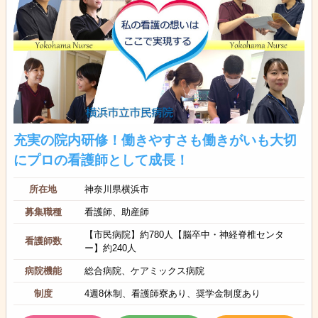
充実の院内研修！働きやすさも働きがいも大切
にプロの看護師として成長！
所在地
神奈川県横浜市
募集職種
看護師、助産師
【市民病院】約780人【脳卒中・神経脊椎センタ
看護師数
ー】約240人
病院機能
総合病院、ケアミックス病院
制度
4週8休制、看護師寮あり、奨学金制度あり