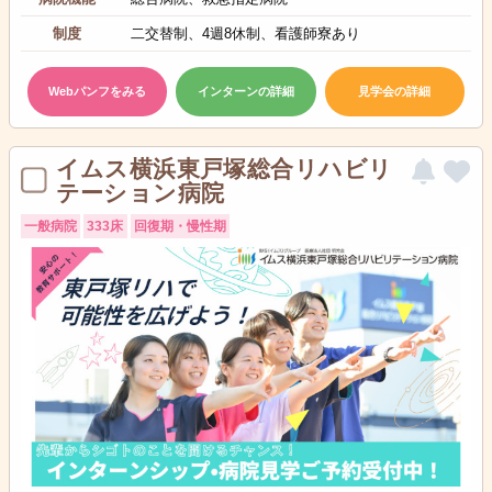
制度
二交替制、4週8休制、看護師寮あり
Webパンフをみる
インターンの詳細
見学会の詳細
イムス横浜東戸塚総合リハビリ
テーション病院
一般病院
333床
回復期・慢性期