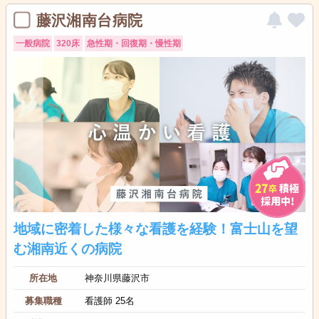
藤沢湘南台病院
一般病院
320床
急性期・回復期・慢性期
地域に密着した様々な看護を経験！富士山を望
む湘南近くの病院
所在地
神奈川県藤沢市
募集職種
看護師 25名