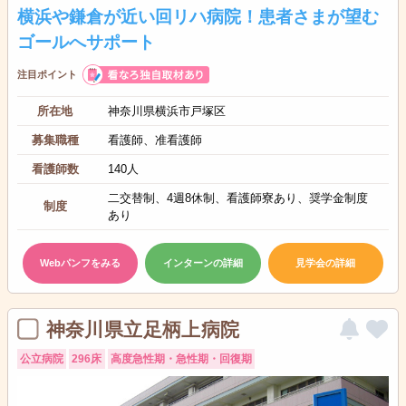
横浜や鎌倉が近い回リハ病院！患者さまが望む
ゴールへサポート
注目ポイント
所在地
神奈川県横浜市戸塚区
募集職種
看護師、准看護師
看護師数
140人
二交替制、4週8休制、看護師寮あり、奨学金制度
制度
あり
Webパンフをみる
インターンの詳細
見学会の詳細
神奈川県立足柄上病院
公立病院
296床
高度急性期・急性期・回復期