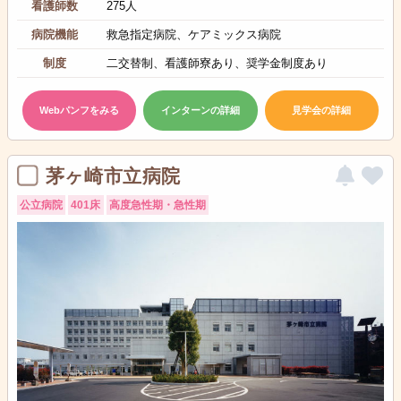
看護師数
275人
病院機能
救急指定病院、ケアミックス病院
制度
二交替制、看護師寮あり、奨学金制度あり
Webパンフをみる
インターンの詳細
見学会の詳細
茅ヶ崎市立病院
公立病院
401床
高度急性期・急性期