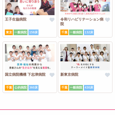
王子生協病院
令和リハビリテーション病
院
東京
一般病院
159床
千葉
一般病院
132床
国立病院機構 下志津病院
新東京病院
千葉
公的病院
360床
千葉
一般病院
430床