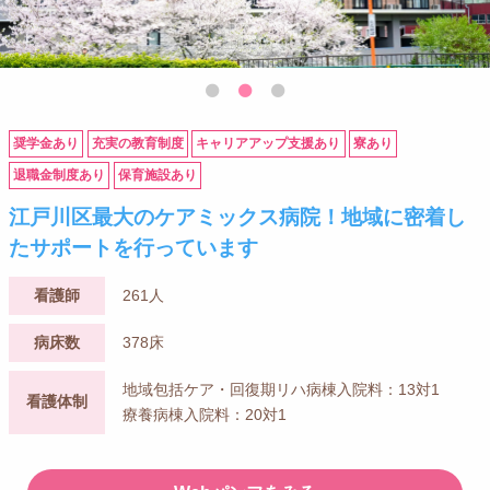
奨学金あり
充実の教育制度
キャリアアップ支援あり
寮あり
退職金制度あり
保育施設あり
江戸川区最大のケアミックス病院！地域に密着し
たサポートを行っています
看護師
261人
病床数
378床
地域包括ケア・回復期リハ病棟入院料：13対1
看護体制
療養病棟入院料：20対1