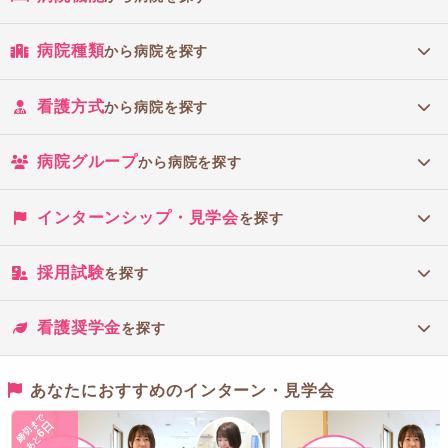
病院種類
から病院を探す
看護方式
から病院を探す
病院グループ
から病院を探す
インターンシップ・見学会
を探す
採用試験
を探す
看護奨学金
を探す
あなたにおすすめのインターン・見学会
締切まで
6日
あと