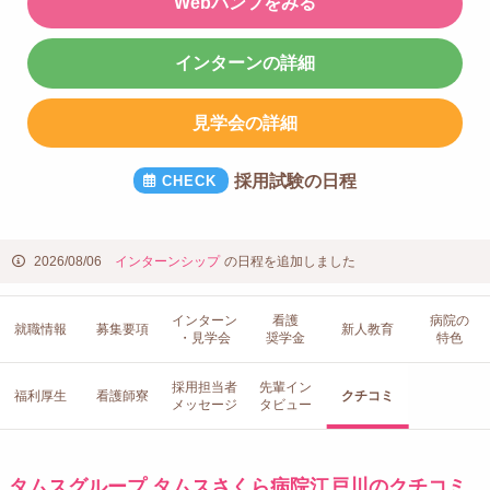
Webパンフをみる
インターンの詳細
見学会の詳細
採用試験の日程
2026/08/06
インターンシップ
の日程を追加しました
インターン
看護
病院の
就職情報
募集要項
新人教育
・見学会
奨学金
特色
採用担当者
先輩イン
福利厚生
看護師寮
クチコミ
メッセージ
タビュー
タムスグループ タムスさくら病院江戸川のクチコミ