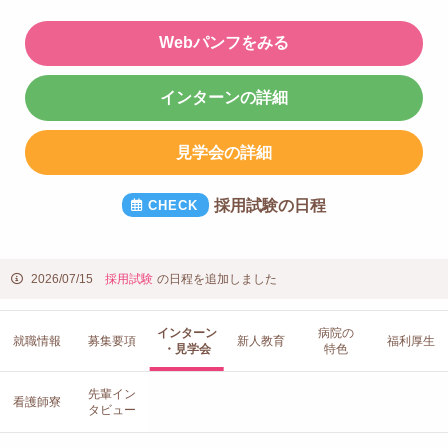
Webパンフをみる
インターンの詳細
見学会の詳細
採用試験の日程
2026/07/15
採用試験
の日程を追加しました
インターン
病院の
就職情報
募集要項
新人教育
福利厚生
・見学会
特色
先輩イン
看護師寮
タビュー