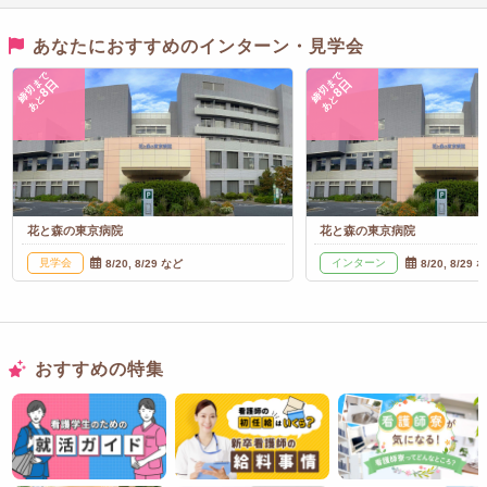
あなたにおすすめのインターン・見学会
締切まで
締切まで
8日
8日
あと
あと
花と森の東京病院
花と森の東京病院
見学会
インターン
8/20, 8/29 など
8/20, 8/29 
おすすめの特集