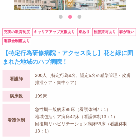
充実の教育制度
キャリアアップ支援あり
寮あり
被服貸与あり
駅が近い
退職金制度あり
【特定行為研修病院・アクセス良し】花と緑に囲
まれた地域のハブ病院！
200人（特定行為9名、認定5名※感染管理・皮膚
看護師
排泄ケア・集中ケア）
病床数
199床
急性期一般病床98床（看護体制7：1）
地域包括ケア病床42床（看護体制13：1）
看護体制
回復期リハビリテーション病床59床（看護体制
13：1）