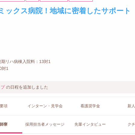
ミックス病院！地域に密着したサポート
期リハ病棟入院料：13対1
0対1
ップ
の日程を追加しました
要項
インターン
・見学会
看護
奨学金
新
師寮
採用担当者
メッセージ
先輩イン
タビュー
ク