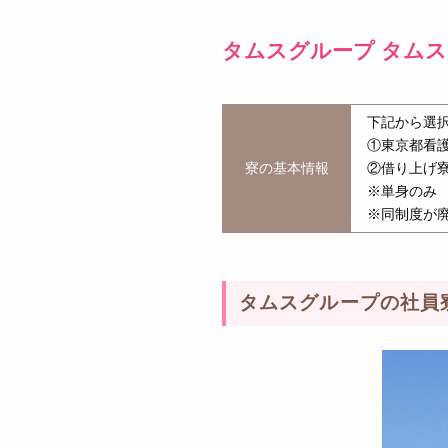
タムスグループ タム
下記から選
①東京都看護
寮の基本情報
②借り上げ寮
※単身のみ
※同制度が廃
タムスグループの社員