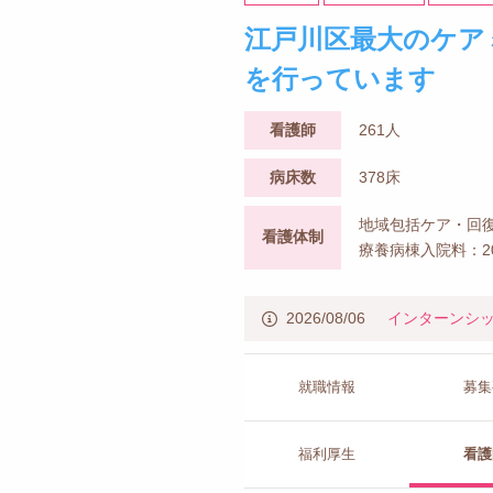
江戸川区最大のケア
を行っています
看護師
261人
病床数
378床
地域包括ケア・回復
看護体制
療養病棟入院料：2
2026/08/06
インターンシ
就職情報
募集
福利厚生
看護