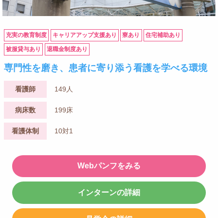
充実の教育制度
キャリアアップ支援あり
寮あり
住宅補助あり
被服貸与あり
退職金制度あり
専門性を磨き、患者に寄り添う看護を学べる環境
看護師
149人
病床数
199床
看護体制
10対1
Webパンフをみる
インターンの詳細