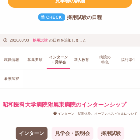
見学会の詳細
採用試験の日程
2026/08/03
採用試験
の日程を追加しました
インターン
病院の
就職情報
募集要項
新人教育
福利厚生
・見学会
特色
看護師寮
昭和医科大学病院附属東病院のインターンシップ
インターン、就業体験、オープンホスピタルについて
インターン
見学会・説明会
採用試験