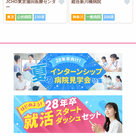
JCHO東京蒲田医療センタ
総合新川橋病院
ー
東京
公的病院
230床
神奈川
一般病院
208床