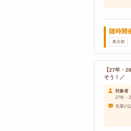
随時開
東京都
【27年・
そう！／
対象者
27年・
先輩の