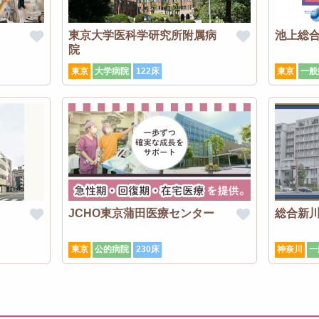
東京大学医科学研究所附属病
池上総
院
東京
大学病院
122床
東京
一般
JCHO東京蒲田医療センター
総合新
東京
公的病院
230床
神奈川
一