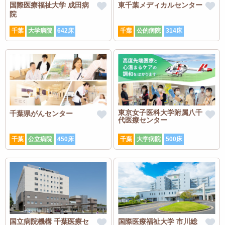
国際医療福祉大学 成田病
東千葉メディカルセンター
院
千葉
大学病院
642床
千葉
公的病院
314床
東京女子医科大学附属八千
千葉県がんセンター
代医療センター
千葉
公立病院
450床
千葉
大学病院
500床
国立病院機構 千葉医療セ
国際医療福祉大学 市川総