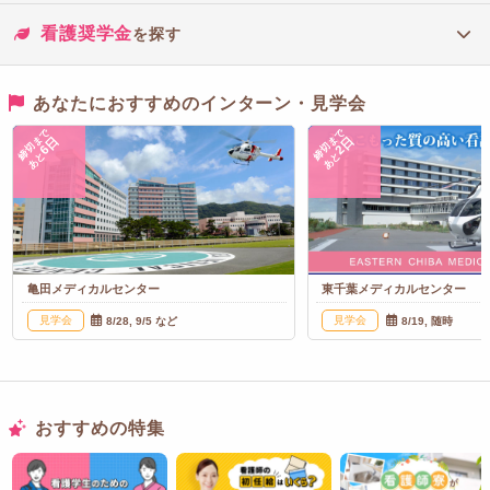
看護奨学金
を探す
あなたにおすすめのインターン・見学会
締切まで
締切まで
6日
2日
あと
あと
亀田メディカルセンター
東千葉メディカルセンター
見学会
見学会
8/28, 9/5 など
8/19, 随時
おすすめの特集