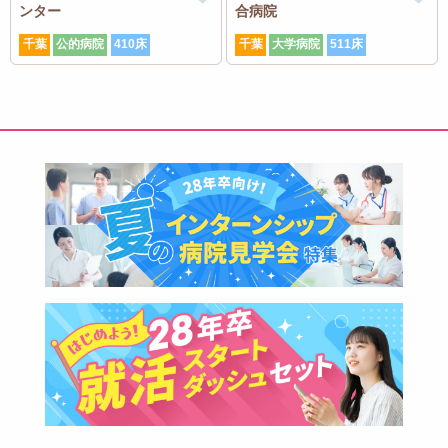
ンター
合病院
千葉
公的病院
410床
千葉
大学病院
511床