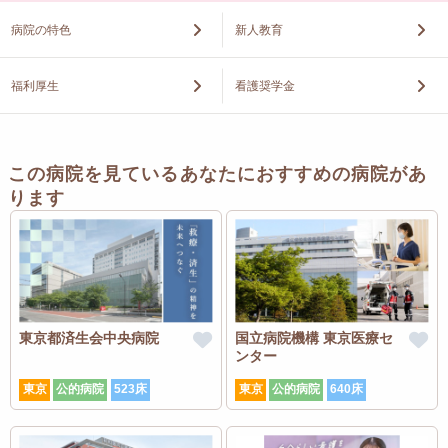
病院の特色
新人教育
福利厚生
看護奨学金
この病院を見ているあなたにおすすめの病院があ
ります
東京都済生会中央病院
国立病院機構 東京医療セ
ンター
東京
公的病院
523床
東京
公的病院
640床