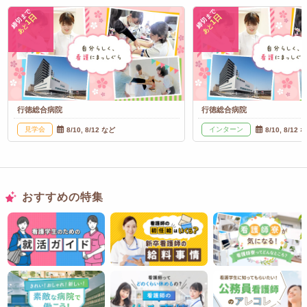
締切まで
締切まで
1日
1日
あと
あと
行徳総合病院
行徳総合病院
見学会
インターン
8/10, 8/12 など
8/10, 8/12 
おすすめの特集