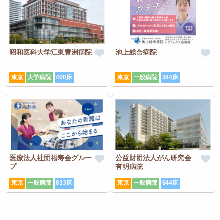
昭和医科大学江東豊洲病院
池上総合病院
東京
大学病院
400床
東京
一般病院
384床
医療法人社団福寿会グルー
公益財団法人がん研究会
プ
有明病院
東京
一般病院
833床
東京
一般病院
644床