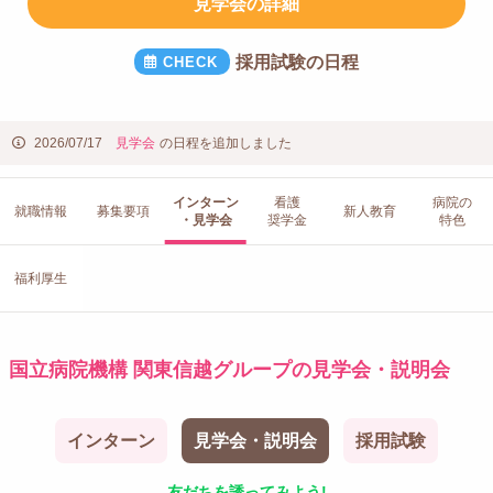
見学会の詳細
採用試験の日程
2026/07/17
見学会
の日程を追加しました
インターン
看護
病院の
就職情報
募集要項
新人教育
・見学会
奨学金
特色
福利厚生
国立病院機構 関東信越グループの見学会・説明会
インターン
見学会・説明会
採用試験
友だちを誘ってみよう!