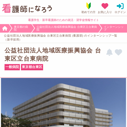
看護学生・新卒看護師のための就活・奨学金情報サイト
東京都の病
公益社団法人地域医療振興協会 台東区立台東病
インターンシッ
院
院
プ
公益社団法人地域医療振興協会 台東区立台東病院 (看護部) のインターンシップ一覧
（新卒採用）
公益社団法人地域医療振興協会 台
東区立台東病院
一般病院
東京都台東区