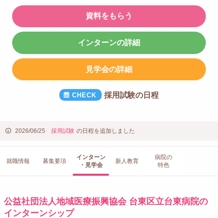
資料をもらう
インターンの詳細
見学会の詳細
採用試験の日程
2026/06/25
採用試験
の日程を追加しました
インターン
病院の
就職情報
募集要項
新人教育
・見学会
特色
公益社団法人地域医療振興協会 台東区立台東病院の
インターンシップ