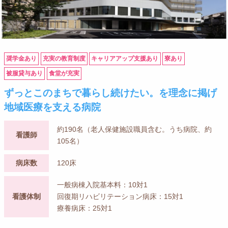
奨学金あり
充実の教育制度
キャリアアップ支援あり
寮あり
被服貸与あり
食堂が充実
ずっとこのまちで暮らし続けたい。を理念に掲げ
地域医療を支える病院
約190名（老人保健施設職員含む。うち病院、約
看護師
105名）
病床数
120床
一般病棟入院基本料：10対1
看護体制
回復期リハビリテーション病床：15対1
療養病床：25対1