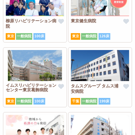
柳原リハビリテーション病
東京健生病院
院
東京
一般病院
100床
東京
一般病院
126床
イムスリハビリテーション
タムスグループ タムス浦
センター東京葛飾病院
安病院
東京
一般病院
100床
千葉
一般病院
199床