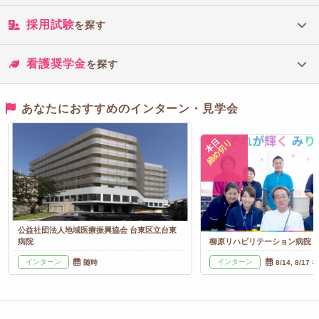
採用試験
を探す
看護奨学金
を探す
あなたにおすすめのインターン・見学会
本日
締め切り
公益社団法人地域医療振興協会 台東区立台東
病院
柳原リハビリテーション病院
インターン
インターン
随時
8/14, 8/17 