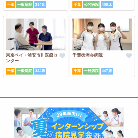
千葉
一般病院
314床
千葉
公的病院
400床
東京ベイ・浦安市川医療セ
千葉徳洲会病院
ンター
千葉
一般病院
344床
千葉
一般病院
447床