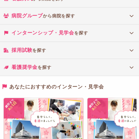
病院グループ
から病院を探す
インターンシップ・見学会
を探す
採用試験
を探す
看護奨学金
を探す
あなたにおすすめのインターン・見学会
締切まで
締切まで
1日
1日
あと
あと