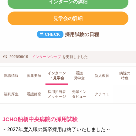
インターンの詳細
見学会の詳細
採用試験の日程
2026/06/19
インターンシップ
を更新しました
インターン
看護
病院の
就職情報
募集要項
新人教育
・見学会
奨学金
特色
採用担当者
先輩イン
福利厚生
看護師寮
クチコミ
メッセージ
タビュー
JCHO船橋中央病院の採用試験
～2027年度入職の新卒採用は終了いたしました～