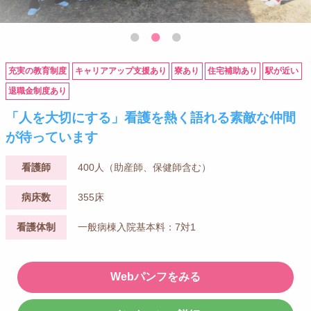
充実の教育制度
キャリアアップ支援あり
寮あり
住宅補助あり
駅が近い
退職金制度あり
「人を大切にする」看護を熱く語れる素敵な仲間
が待っています
看護師
400人（助産師、保健師含む）
病床数
355床
看護体制
一般病棟入院基本料：7対1
Webパンフをみる