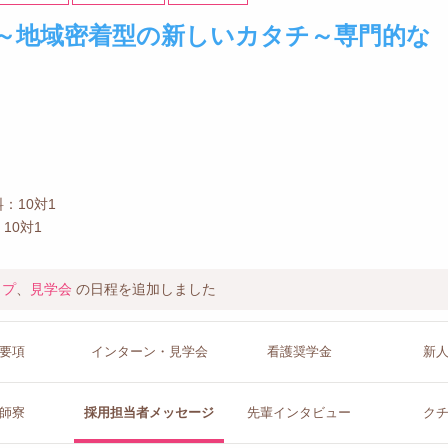
～地域密着型の新しいカタチ～専門的な
：10対1
10対1
ップ
、
見学会
の日程を追加しました
要項
インターン
・見学会
看護
奨学金
新
師寮
採用担当者
メッセージ
先輩イン
タビュー
ク