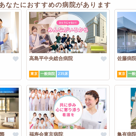
あなたにおすすめの病院があります
高島平中央総合病院
佐藤病
東京
一般病院
235床
東京
一般
際
福寿会東京病院
亀有病