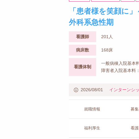
「患者様を笑顔に」
外科系急性期
看護師
201人
病床数
168床
一般病棟入院基本料
看護体制
障害者入院基本料：
2026/08/01
インターンシ
就職情報
募集
福利厚生
看護