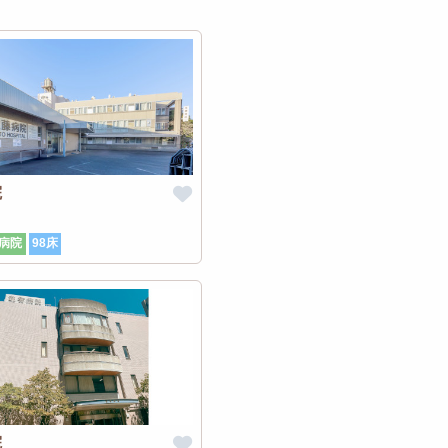
院
病院
98床
院