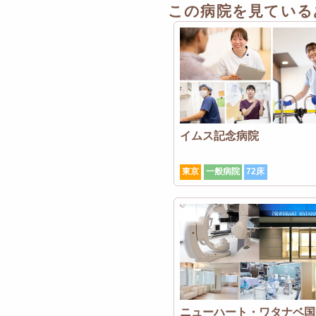
この病院を見ている
イムス記念病院
東京
一般病院
72床
ニューハート・ワタナベ国