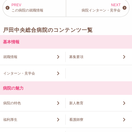
【九州・沖縄】
この病院の就職情報
病院インターン・見学会
純真学園大学／福岡医療専門学校／精華女子高等学校／美萩野女子高等
学校／大分東明高等学校／熊本中央高等学校／出水中央高等学校／玉名
女子高等学校／鵬翔高等学校／宮崎看護専門学校／神村学園高等学校／
野田女子高等学校／鹿児島大学／名桜大学／沖縄看護専門学校
戸田中央総合病院のコンテンツ一覧
基本情報
就職情報
募集要項
インターン・見学会
病院の魅力
病院の特色
新人教育
福利厚生
看護師寮