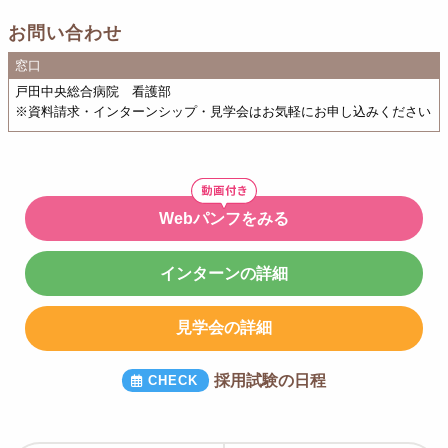
【関東】
お問い合わせ
岩瀬高等学校／国際医療福祉大学／国際ティビィシィ看護専門学校／栃
木県立衛生福祉大学校／マロニエ医療福祉専門学校／報徳看護専門学校
窓口
／群馬大学／群馬県立県民健康科学大学／桐生大学／高崎健康福祉大学
戸田中央総合病院 看護部
／群馬パース大学／群馬医療福祉大学／上武大学／伊勢崎敬愛看護学院
※資料請求・インターンシップ・見学会はお気軽にお申し込みください
埼玉県立大学／東京家政大学／目白大学／西武文理大学／東都医療大学
／人間総合科学大学／日本保健医療大学／上尾看護専門学校／早稲田速
記医療福祉専門学校／日本医科学大学校／蕨戸田市医師会看護専門学校
／埼玉県立常盤高等学校／本庄児玉看護専門学校／浦和学院専門学校
上智大学／杏林大学／武蔵野大学／帝京大学／東京工科大学／東京医療
Webパンフをみる
保健大学／首都医校／共立女子短期大学／東京女子医科大学看護専門学
校／日本大学医学部附属看護専門学校／神奈川県立保健福祉大学／横浜
市立大学
インターンの詳細
【中部・北陸】
山梨県立大学／松本短期大学／石川県立大学／こまつ看護学校／富山県
見学会の詳細
立総合衛生学院／富山市立看護専門学校／新潟大学／新潟青陵大学／新
潟医療福祉大学／北里大学保健衛生学院／国際メディカル専門学校／新
潟県立新発田病院附属看護専門学校
採用試験の日程
【中国・四国】
徳山看護専門学校／島根大学／高知中央高等学校／四万十看護学院