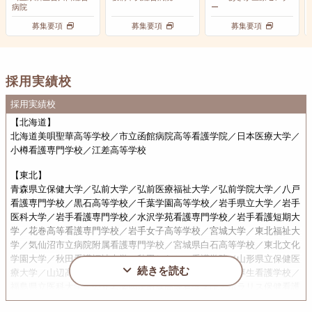
病院
ー
募集要項
募集要項
募集要項
採用実績校
採用実績校
【北海道】
北海道美唄聖華高等学校／市立函館病院高等看護学院／日本医療大学／
小樽看護専門学校／江差高等学校
【東北】
青森県立保健大学／弘前大学／弘前医療福祉大学／弘前学院大学／八戸
看護専門学校／黒石高等学校／千葉学園高等学校／岩手県立大学／岩手
医科大学／岩手看護専門学校／水沢学苑看護専門学校／岩手看護短期大
学／花巻高等看護専門学校／岩手女子高等学校／宮城大学／東北福祉大
学／気仙沼市立病院附属看護専門学校／宮城県白石高等学校／東北文化
学園大学／秋田看護福祉大学／秋田しらかみ看護学院／山形県立保健医
続きを読む
療大学／山辺高等学校／三友堂病院看護専門学校／山形厚生看護学校／
福島県立医科大学／公立岩瀬病院附属高等看護学院／ポラリス保健看護
学院／相馬看護専門学校