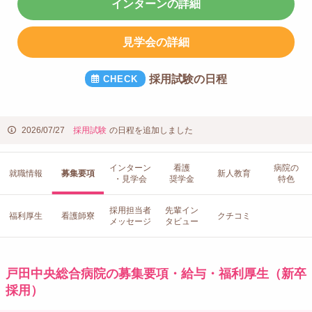
インターンの詳細
見学会の詳細
採用試験の日程
2026/07/27
採用試験
の日程を追加しました
インターン
看護
病院の
就職情報
募集要項
新人教育
・見学会
奨学金
特色
採用担当者
先輩イン
福利厚生
看護師寮
クチコミ
メッセージ
タビュー
戸田中央総合病院の募集要項・給与・福利厚生（新卒
採用）