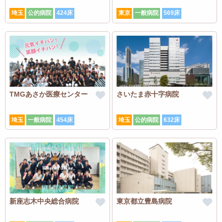
埼玉
公的病院
424床
東京
一般病院
569床
TMGあさか医療センター
さいたま赤十字病院
埼玉
一般病院
454床
埼玉
公的病院
632床
新座志木中央総合病院
東京都立豊島病院