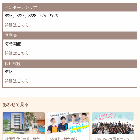
インターンシップ
8/25、8/27、8/28、9/5、9/26
詳細はこちら
見学会
随時開催
詳細はこちら
採用試験
8/18
詳細はこちら
あわせて見る
埼玉県済生会川口総合
板橋中央総合病院
TMGあさか医療センタ