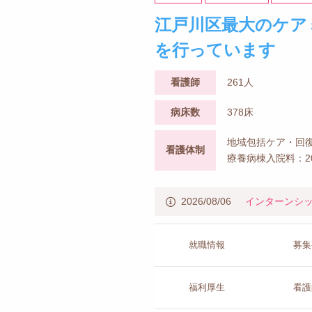
江戸川区最大のケア
を行っています
看護師
261人
病床数
378床
地域包括ケア・回復
看護体制
療養病棟入院料：2
2026/08/06
インターンシ
就職情報
募集
福利厚生
看護