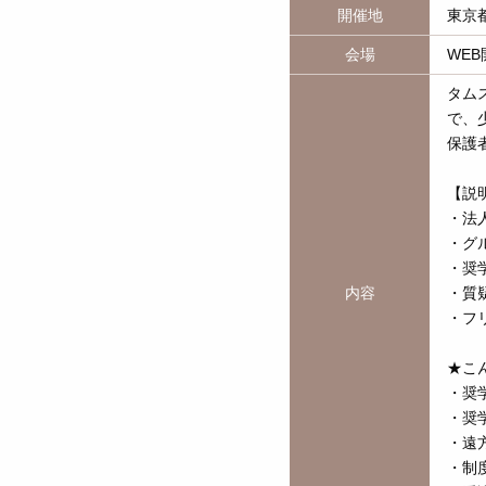
開催地
東京
会場
WEB
タム
で、
保護
【説
・法
・グ
・奨
内容
・質
・フ
★こ
・奨
・奨
・遠
・制