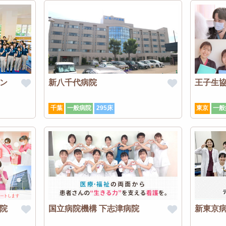
ン
新八千代病院
王子生
千葉
一般病院
295床
東京
一般
院
国立病院機構 下志津病院
新東京