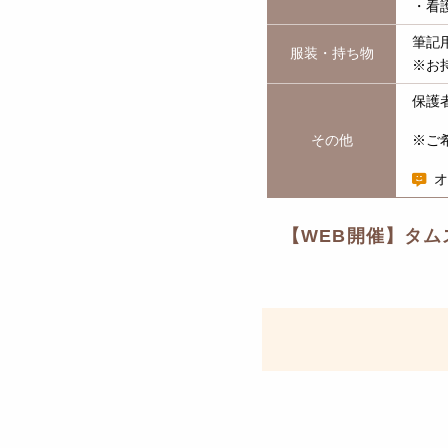
・看
筆記
服装・持ち物
※お
保護
その他
※ご
オ
【WEB開催】タ