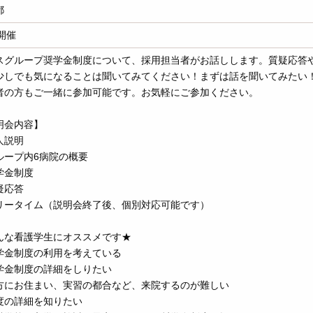
都
開催
スグループ奨学金制度について、採用担当者がお話しします。質疑応答
少しでも気になることは聞いてみてください！まずは話を聞いてみたい
者の方もご一緒に参加可能です。お気軽にご参加ください。
明会内容】
人説明
ループ内6病院の概要
学金制度
疑応答
リータイム（説明会終了後、個別対応可能です）
んな看護学生にオススメです★
学金制度の利用を考えている
学金制度の詳細をしりたい
方にお住まい、実習の都合など、来院するのが難しい
度の詳細を知りたい