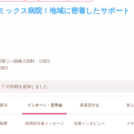
ミックス病院！地域に密着したサポート
期リハ病棟入院料：13対1
0対1
ップ
の日程を追加しました
要項
インターン
・見学会
看護
奨学金
新
師寮
採用担当者
メッセージ
先輩イン
タビュー
ク