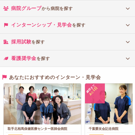
病院グループ
から病院を探す
インターンシップ・見学会
を探す
採用試験
を探す
看護奨学金
を探す
あなたにおすすめのインターン・見学会
締切まで
1日
あと
取手北相馬保健医療センター医師会病院
千葉愛友会記念病院