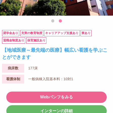
奨学金あり
充実の教育制度
キャリアアップ支援あり
寮あり
退職金制度あり
保育施設あり
【地域医療～最先端の医療】幅広い看護を学ぶこ
とができます
病床数
177床
看護体制
一般病棟入院基本料：10対1
Webパンフをみる
インターンの詳細