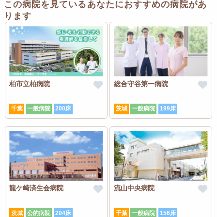
この病院を見ているあなたにおすすめの病院があ
ります
柏市立柏病院
総合守谷第一病院
千葉
一般病院
200床
茨城
一般病院
199床
龍ケ崎済生会病院
流山中央病院
茨城
公的病院
204床
千葉
一般病院
156床