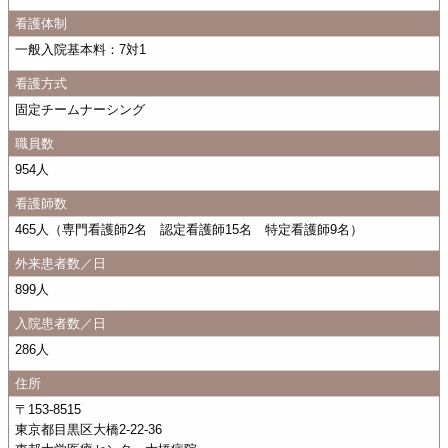
看護体制
一般入院基本料：7対1
看護方式
固定チームナーシング
職員数
954人
看護師数
465人（専門看護師2名 認定看護師15名 特定看護師9名）
外来患者数／日
899人
入院患者数／日
286人
住所
〒153-8515
東京都目黒区大橋2-22-36