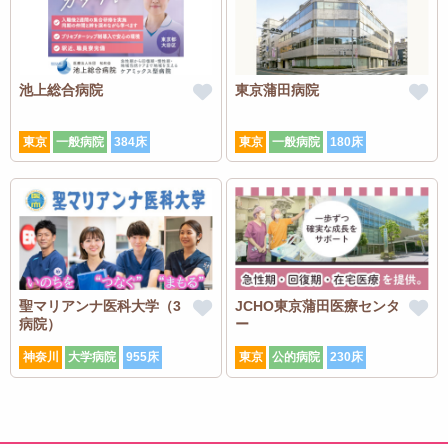
池上総合病院
東京蒲田病院
東京
一般病院
384床
東京
一般病院
180床
聖マリアンナ医科大学（3
JCHO東京蒲田医療センタ
病院）
ー
神奈川
大学病院
955床
東京
公的病院
230床