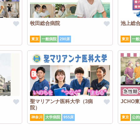
牧田総合病院
池上総
東京
一般病院
290床
東京
一般
聖マリアンナ医科大学（3病
JCHO
院）
神奈川
大学病院
955床
東京
公的