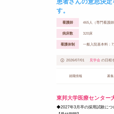
患者さんの意思決定
す。
看護師
465人（専門看護
病床数
320床
看護体制
一般入院基本料：7
2026/07/01
見学会
の日程
就職情報
募集
東邦大学医療センター
◆2027年3月卒の採用試験に