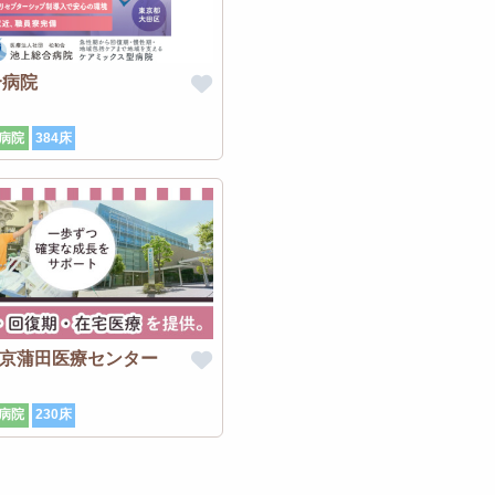
合病院
病院
384床
東京蒲田医療センター
病院
230床