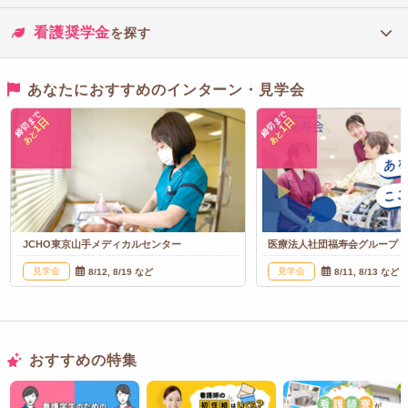
看護奨学金
を探す
あなたにおすすめのインターン・見学会
締切まで
締切まで
1日
1日
あと
あと
JCHO東京山手メディカルセンター
医療法人社団福寿会グループ
見学会
見学会
8/12, 8/19 など
8/11, 8/13 など
おすすめの特集