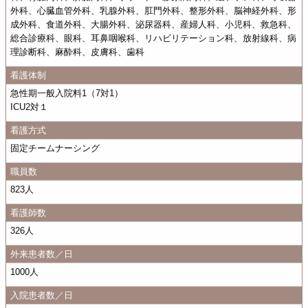
外科、心臓血管外科、乳腺外科、肛門外科、整形外科、脳神経外科、形
成外科、食道外科、大腸外科、泌尿器科、産婦人科、小児科、救急科、
総合診療科、眼科、耳鼻咽喉科、リハビリテーション科、放射線科、病
理診断科、麻酔科、皮膚科、歯科
看護体制
急性期一般入院料1（7対1）
ICU2対１
看護方式
固定チームナーシング
職員数
823人
看護師数
326人
外来患者数／日
1000人
入院患者数／日