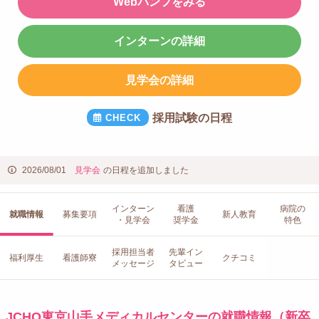
Webパンフをみる
インターンの詳細
見学会の詳細
採用試験の日程
2026/08/01
見学会
の日程を追加しました
インターン
看護
病院の
就職情報
募集要項
新人教育
・見学会
奨学金
特色
採用担当者
先輩イン
福利厚生
看護師寮
クチコミ
メッセージ
タビュー
JCHO東京山手メディカルセンターの就職情報（新卒