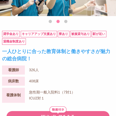
奨学金あり
キャリアアップ支援あり
寮あり
被服貸与あり
駅が近い
退職金制度あり
一人ひとりに合った教育体制と働きやすさが魅力
の総合病院！
看護師
326人
病床数
408床
急性期一般入院料1（7対1）
看護体制
ICU2対１