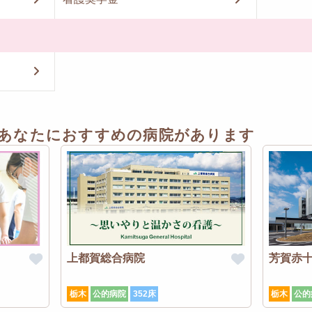
あなたにおすすめの病院があります
上都賀総合病院
芳賀赤
栃木
公的病院
352床
栃木
公的