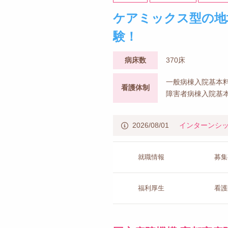
ケアミックス型の地
験！
病床数
370床
一般病棟入院基本料
看護体制
障害者病棟入院基本
2026/08/01
インターンシ
就職情報
募集
福利厚生
看護