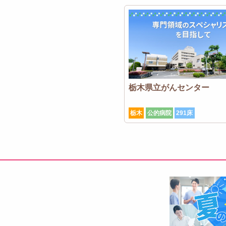
栃木県立がんセンター
栃木
公的病院
291床