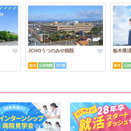
JCHOうつのみや病院
栃木県
栃木
公的病院
197床
栃木
公的