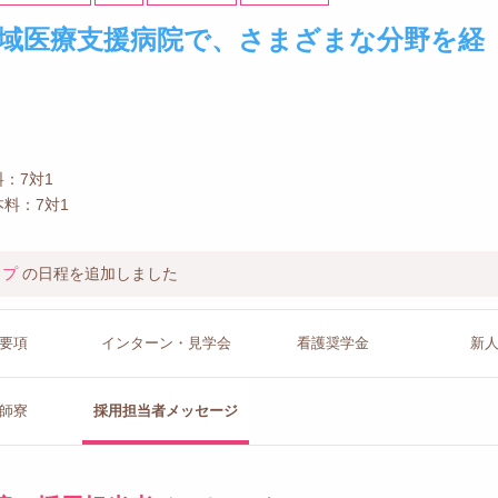
域医療支援病院で、さまざまな分野を経
：7対1
料：7対1
ップ
の日程を追加しました
要項
インターン
・見学会
看護
奨学金
新
師寮
採用担当者
メッセージ