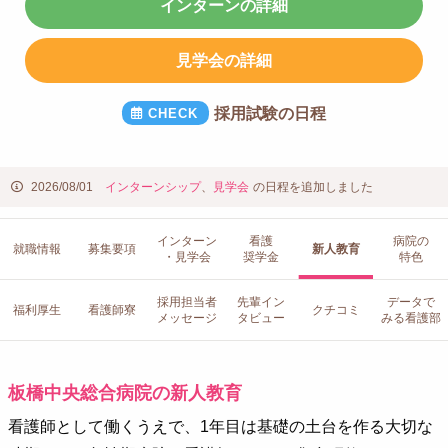
インターンの詳細
見学会の詳細
採用試験の日程
2026/08/01
インターンシップ
、
見学会
の日程を追加しました
インターン
看護
病院の
就職情報
募集要項
新人教育
・見学会
奨学金
特色
採用担当者
先輩イン
データで
福利厚生
看護師寮
クチコミ
メッセージ
タビュー
みる看護部
板橋中央総合病院の新人教育
看護師として働くうえで、1年目は基礎の土台を作る大切な