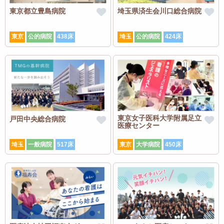
東京都立豊島病院
埼玉県済生会川口総合病院
東京
公的病院
438床
埼玉
公的病院
424床
東京女子医科大学附属足立
戸田中央総合病院
医療センター
埼玉
一般病院
517床
東京
大学病院
450床