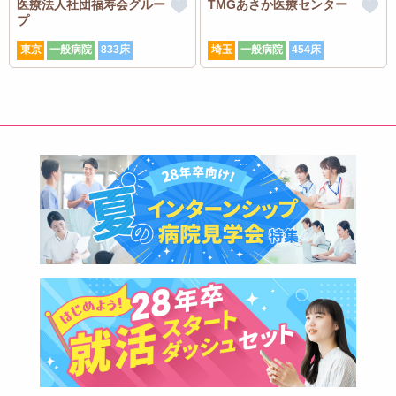
医療法人社団福寿会グルー
TMGあさか医療センター
プ
東京
一般病院
833床
埼玉
一般病院
454床