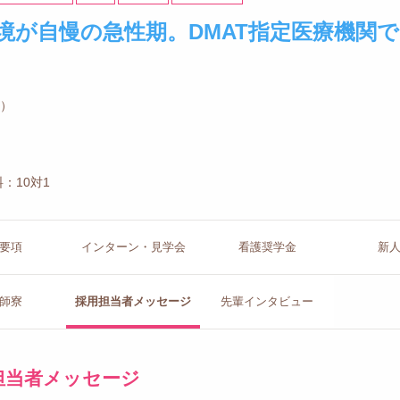
境が自慢の急性期。DMAT指定医療機関で
む）
：10対1
要項
インターン
・見学会
看護
奨学金
新
師寮
採用担当者
メッセージ
先輩イン
タビュー
担当者メッセージ