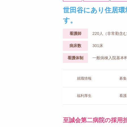
世田谷にあり住居環
す。
看護師
220人（非常勤含
病床数
301床
看護体制
一般病棟入院基本料
就職情報
募集
福利厚生
看護
至誠会第二病院の採用