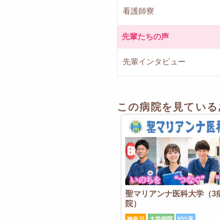
看護師寮
先輩たちの声
先輩インタビュー
この病院を見ている
聖マリアンナ医科大学（3
院）
神奈川
大学病院
955床