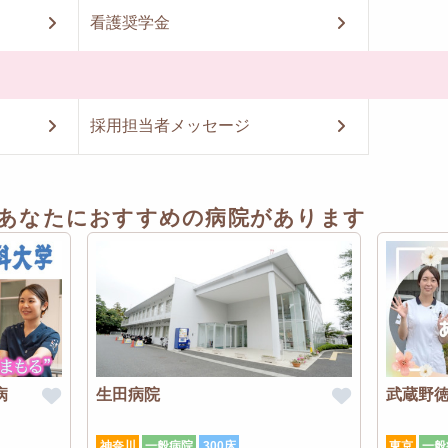
看護奨学金
採用担当者メッセージ
あなたにおすすめの病院があります
病
生田病院
武蔵野
神奈川
一般病院
300床
東京
一般