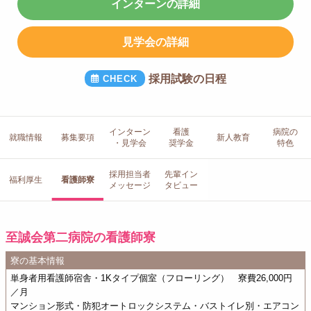
インターンの詳細
見学会の詳細
採用試験の日程
インターン
看護
病院の
就職情報
募集要項
新人教育
・見学会
奨学金
特色
採用担当者
先輩イン
福利厚生
看護師寮
メッセージ
タビュー
至誠会第二病院の看護師寮
寮の基本情報
単身者用看護師宿舎・1Kタイプ個室（フローリング） 寮費26,000円
／月
マンション形式・防犯オートロックシステム・バストイレ別・エアコン