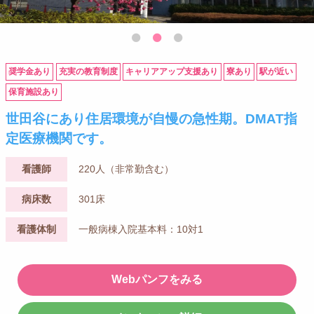
奨学金あり
充実の教育制度
キャリアアップ支援あり
寮あり
駅が近い
保育施設あり
世田谷にあり住居環境が自慢の急性期。DMAT指
定医療機関です。
看護師
220人（非常勤含む）
病床数
301床
看護体制
一般病棟入院基本料：10対1
Webパンフをみる