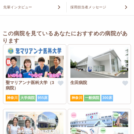
先輩インタビュー
採用担当者メッセージ
この病院を見ているあなたにおすすめの病院があ
ります
聖マリアンナ医科大学（3
生田病院
病院）
神奈川
大学病院
955床
神奈川
一般病院
300床