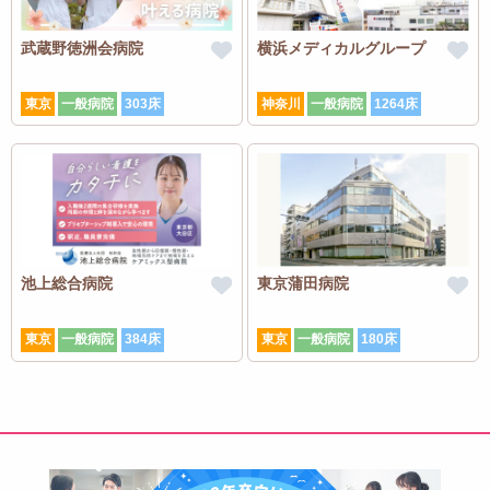
武蔵野徳洲会病院
横浜メディカルグループ
東京
一般病院
303床
神奈川
一般病院
1264床
池上総合病院
東京蒲田病院
東京
一般病院
384床
東京
一般病院
180床