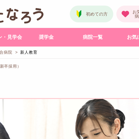
ン・見学会
奨学金
病院一覧
お気
合病院
新人教育
（新卒採用）