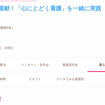
貢献！「心にとどく看護」を一緒に実践
看護師9名）
：10対1
要項
インターン
・見学会
看護
奨学金
新
師寮
クチコミ
データで
みる看護部
育