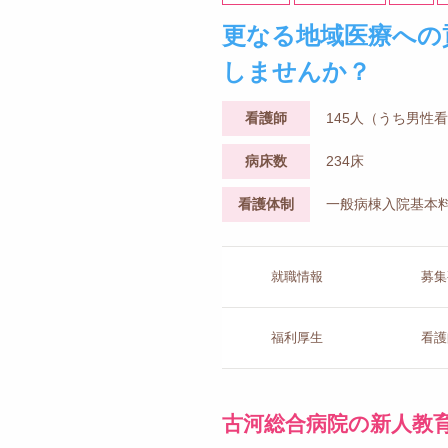
更なる地域医療への
しませんか？
看護師
145人（うち男性
病床数
234床
看護体制
一般病棟入院基本料
就職情報
募集
福利厚生
看護
古河総合病院の新人教