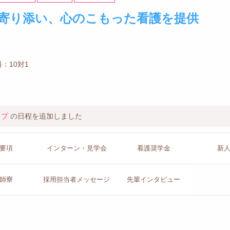
寄り添い、心のこもった看護を提供
：10対1
ップ
の日程を追加しました
要項
インターン
・見学会
看護
奨学金
新
師寮
採用担当者
メッセージ
先輩イン
タビュー