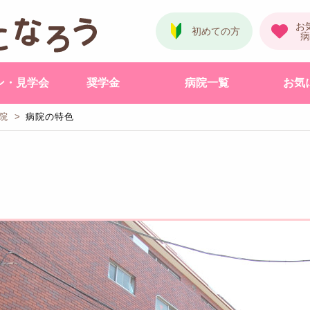
ン・見学会
奨学金
病院一覧
お気
院
病院の特色