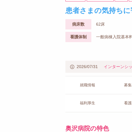
患者さまの気持ちに
病床数
62床
看護体制
一般病棟入院基本料
2026/07/31
インターンシ
就職情報
募集
福利厚生
看護
奥沢病院の特色