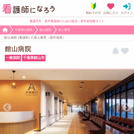
看護学生・新卒看護師のための就活・奨学金情報サイト
千葉県の病院
館山病院
新人教育
館山病院 (看護部) の新人教育（新卒採用）
館山病院
一般病院
千葉県館山市