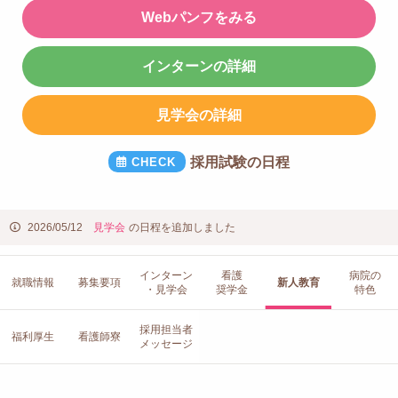
Webパンフをみる
インターンの詳細
見学会の詳細
採用試験の日程
2026/05/12
見学会
の日程を追加しました
インターン
看護
病院の
就職情報
募集要項
新人教育
・見学会
奨学金
特色
採用担当者
福利厚生
看護師寮
メッセージ