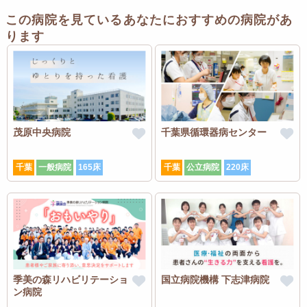
この病院を見ているあなたにおすすめの病院があ
ります
茂原中央病院
千葉県循環器病センター
千葉
一般病院
165床
千葉
公立病院
220床
季美の森リハビリテーショ
国立病院機構 下志津病院
ン病院