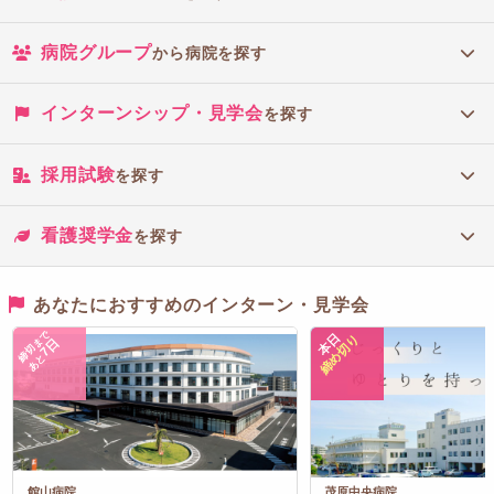
病院グループ
から病院を探す
インターンシップ・見学会
を探す
採用試験
を探す
看護奨学金
を探す
あなたにおすすめのインターン・見学会
締切まで
本日
締め切り
7日
あと
館山病院
茂原中央病院