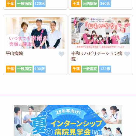
千葉
一般病院
120床
千葉
公的病院
360床
平山病院
令和リハビリテーション病
院
千葉
一般病院
190床
千葉
一般病院
132床