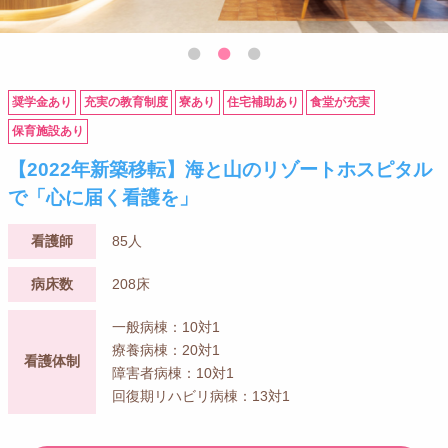
奨学金あり
充実の教育制度
寮あり
住宅補助あり
食堂が充実
保育施設あり
【2022年新築移転】海と山のリゾートホスピタル
で「心に届く看護を」
看護師
85人
病床数
208床
一般病棟：10対1
療養病棟：20対1
看護体制
障害者病棟：10対1
回復期リハビリ病棟：13対1