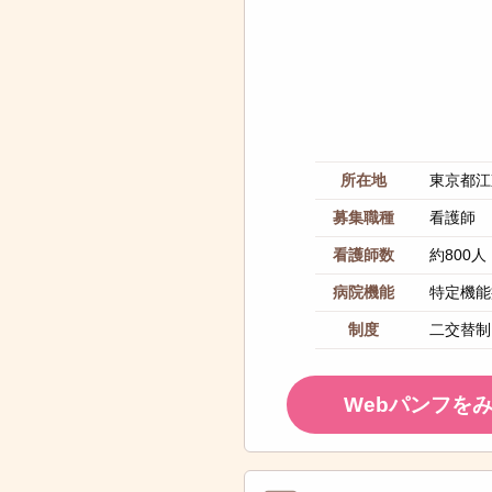
所在地
東京都江
募集職種
看護師
看護師数
約800人
病院機能
特定機能
制度
二交替制
Webパンフを