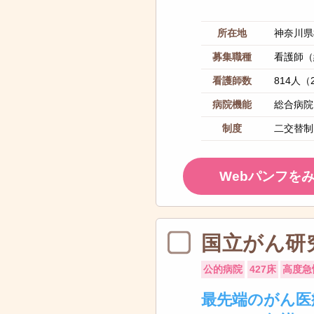
所在地
神奈川県
募集職種
看護師（
看護師数
814人（
病院機能
総合病院
制度
二交替制
Webパンフを
国立がん研
公的病院
427床
高度急
最先端のがん医