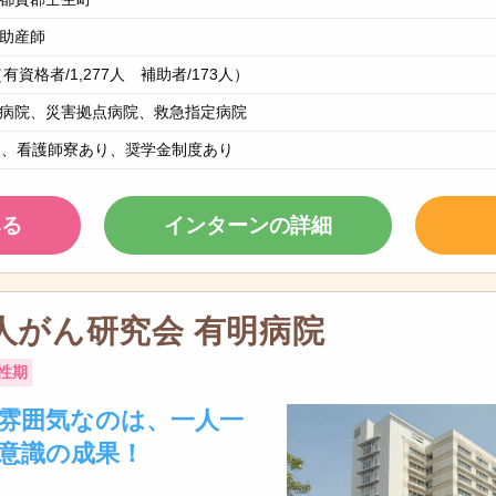
助産師
（有資格者/1,277人 補助者/173人）
病院、災害拠点病院、救急指定病院
制、看護師寮あり、奨学金制度あり
みる
インターンの詳細
人がん研究会 有明病院
性期
雰囲気なのは、一人一
意識の成果！