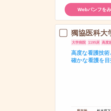
Webパンフを
獨協医科大
大学病院
1195床
高度
高度な看護技術
確かな看護を目
所在地
栃木県下