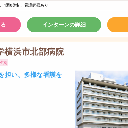
、4週8休制、看護師寮あり
みる
インターンの詳細
学横浜市北部病院
性期
を担い、多様な看護を