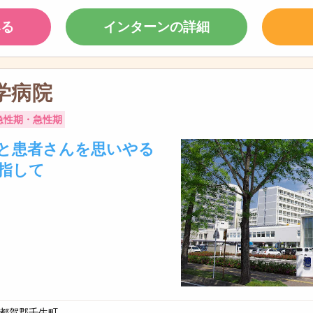
みる
インターンの詳細
学病院
急性期・急性期
と患者さんを思いやる
指して
都賀郡壬生町