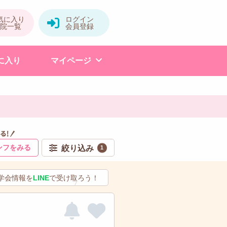
に入り
マイページ
ンフをみる
絞り込み
1
学会情報を
LINE
で受け取ろう！