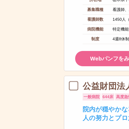
募集職種
看護師、
看護師数
1450人
病院機能
特定機能
制度
4週8休
Webパンフを
公益財団法
一般病院
644床
高度急
院内が穏やかな
人の努力とプロ