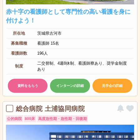
赤十字の看護師として専門性の高い看護を身に
付けよう！
所在地
茨城県古河市
募集職種
看護師 15名
看護師数
196人
二交替制、4週8休制、看護師寮あり、奨学金制度
制度
あり
資料をもらう
インターンの詳細
見学会の詳細
総合病院 土浦協同病院
公的病院
800床
高度急性期・急性期・回復期