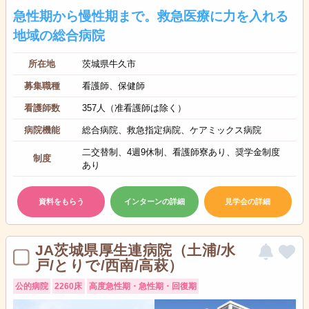
急性期から慢性期まで。救急医療に力を入れる
地域の総合病院
所在地
茨城県牛久市
募集職種
看護師、保健師
看護師数
357人（准看護師は除く）
病院機能
総合病院、救急指定病院、ケアミックス病院
二交替制、4週9休制、看護師寮あり、奨学金制度
制度
あり
資料をもらう
インターンの詳細
見学会の詳細
JA茨城県厚生連病院（土浦/水
戸/とりで/西南/高萩）
公的病院
2260床
高度急性期・急性期・回復期