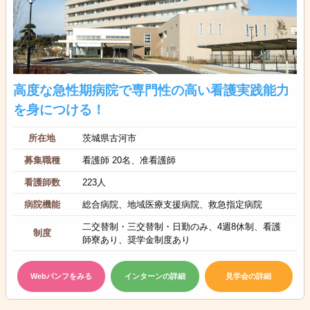
高度な急性期病院で専門性の高い看護実践能力
を身につける！
所在地
茨城県古河市
募集職種
看護師 20名、准看護師
看護師数
223人
病院機能
総合病院、地域医療支援病院、救急指定病院
二交替制・三交替制・日勤のみ、4週8休制、看護
制度
師寮あり、奨学金制度あり
Webパンフをみる
インターンの詳細
見学会の詳細