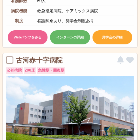
看護師数
60人
病院機能
救急指定病院、ケアミックス病院
制度
看護師寮あり、奨学金制度あり
Webパンフをみる
インターンの詳細
見学会の詳細
古河赤十字病院
公的病院
200床
急性期・回復期