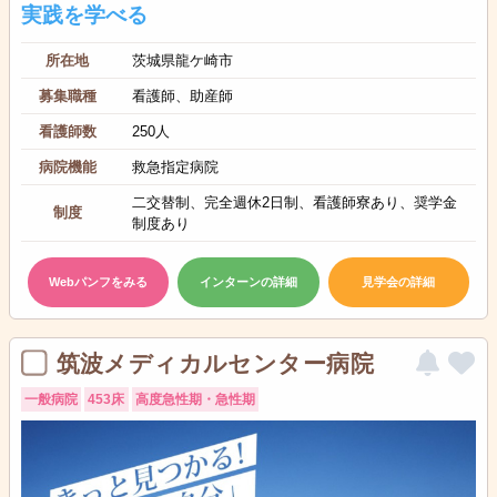
実践を学べる
所在地
茨城県龍ケ崎市
募集職種
看護師、助産師
看護師数
250人
病院機能
救急指定病院
二交替制、完全週休2日制、看護師寮あり、奨学金
制度
制度あり
Webパンフをみる
インターンの詳細
見学会の詳細
筑波メディカルセンター病院
一般病院
453床
高度急性期・急性期