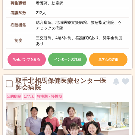
募集職種
看護師、助産師
看護師数
212人
総合病院、地域医療支援病院、救急指定病院、ケ
病院機能
アミックス病院
三交替制、4週8休制、看護師寮あり、奨学金制度
制度
あり
Webパンフをみる
インターンの詳細
見学会の詳細
取手北相馬保健医療センター医
師会病院
公的病院
177床
急性期・慢性期