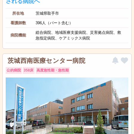
される病院へ
所在地
茨城県取手市
看護師数
396人（パート含む）
総合病院、地域医療支援病院、災害拠点病院、救
病院機能
急指定病院、ケアミックス病院
茨城西南医療センター病院
公的病院
358床
高度急性期・急性期