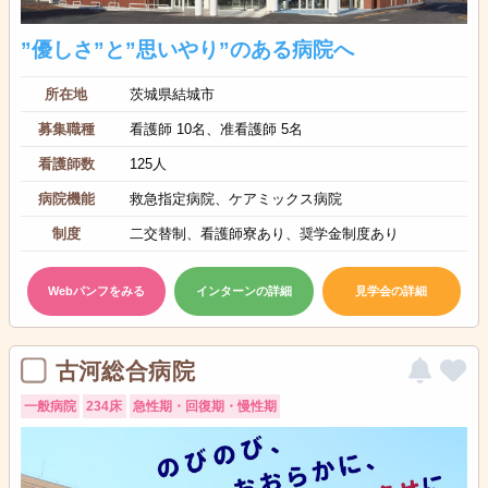
”優しさ”と”思いやり”のある病院へ
所在地
茨城県結城市
募集職種
看護師 10名、准看護師 5名
看護師数
125人
病院機能
救急指定病院、ケアミックス病院
制度
二交替制、看護師寮あり、奨学金制度あり
Webパンフをみる
インターンの詳細
見学会の詳細
古河総合病院
一般病院
234床
急性期・回復期・慢性期