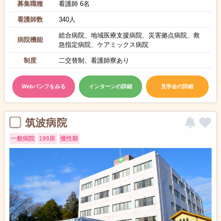
募集職種
看護師 6名
看護師数
340人
総合病院、地域医療支援病院、災害拠点病院、救
病院機能
急指定病院、ケアミックス病院
制度
二交替制、看護師寮あり
Webパンフをみる
インターンの詳細
見学会の詳細
筑波病院
一般病院
199床
慢性期