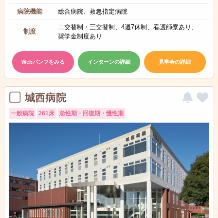
病院機能
総合病院、救急指定病院
二交替制・三交替制、4週7休制、看護師寮あり、
制度
奨学金制度あり
Webパンフをみる
インターンの詳細
見学会の詳細
城西病院
一般病院
261床
急性期・回復期・慢性期