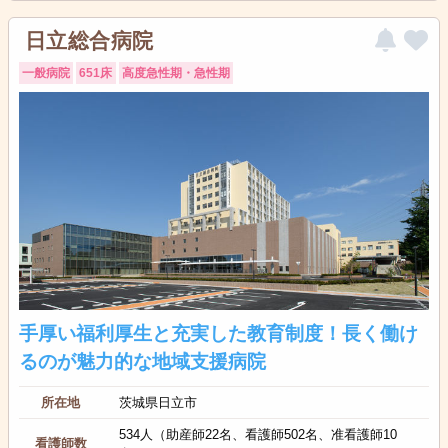
日立総合病院
一般病院
651床
高度急性期・急性期
手厚い福利厚生と充実した教育制度！長く働け
るのが魅力的な地域支援病院
所在地
茨城県日立市
534人（助産師22名、看護師502名、准看護師10
看護師数