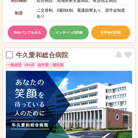
病院機能
総合病院、地域医療支援病院、救急指定病院
二交替制、4週8休制、看護師寮あり、奨学金制度
制度
あり
Webパンフをみる
インターンの詳細
見学会の詳細
牛久愛和総合病院
一般病院
489床
急性期・慢性期