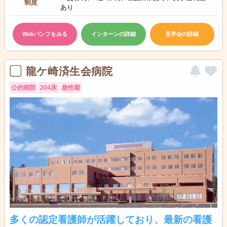
制度
あり
Webパンフをみる
インターンの詳細
見学会の詳細
龍ケ崎済生会病院
公的病院
204床
急性期
多くの認定看護師が活躍しており、最新の看護