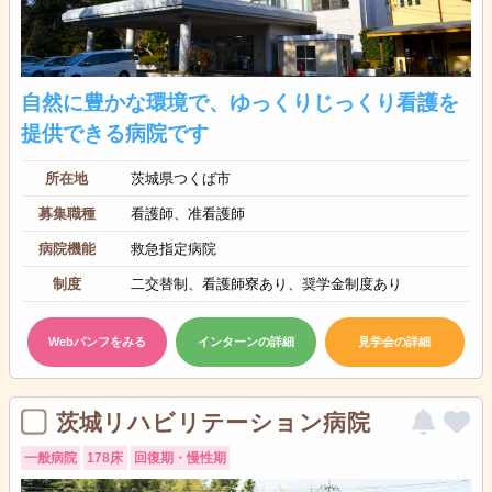
自然に豊かな環境で、ゆっくりじっくり看護を
提供できる病院です
所在地
茨城県つくば市
募集職種
看護師、准看護師
病院機能
救急指定病院
制度
二交替制、看護師寮あり、奨学金制度あり
Webパンフをみる
インターンの詳細
見学会の詳細
茨城リハビリテーション病院
一般病院
178床
回復期・慢性期