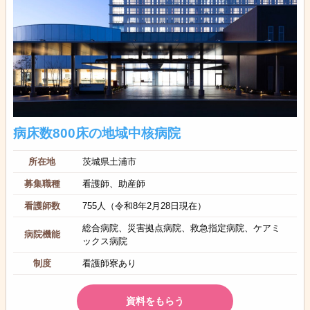
病床数800床の地域中核病院
所在地
茨城県土浦市
募集職種
看護師、助産師
看護師数
755人（令和8年2月28日現在）
総合病院、災害拠点病院、救急指定病院、ケアミ
病院機能
ックス病院
制度
看護師寮あり
資料をもらう