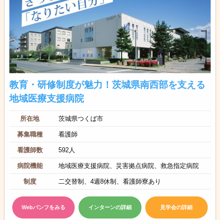
教育・研修制度が魅力！茨城県南西部を支える
地域医療支援病院
所在地
茨城県つくば市
募集職種
看護師
看護師数
592人
病院機能
地域医療支援病院、災害拠点病院、救急指定病院
制度
二交替制、4週8休制、看護師寮あり
Webパンフをみる
インターンの詳細
見学会の詳細