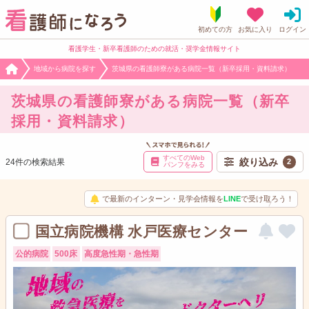
看護学生・新卒看護師のための就活・奨学金情報サイト
地域から病院を探す
茨城県の看護師寮がある病院一覧（新卒採用・資料請求）
茨城県の看護師寮がある病院一覧（新卒
採用・資料請求）
すべてのWeb
絞り込み
24件の検索結果
2
パンフをみる
で最新のインターン・見学会情報を
LINE
で受け取ろう！
国立病院機構 水戸医療センター
公的病院
500床
高度急性期・急性期