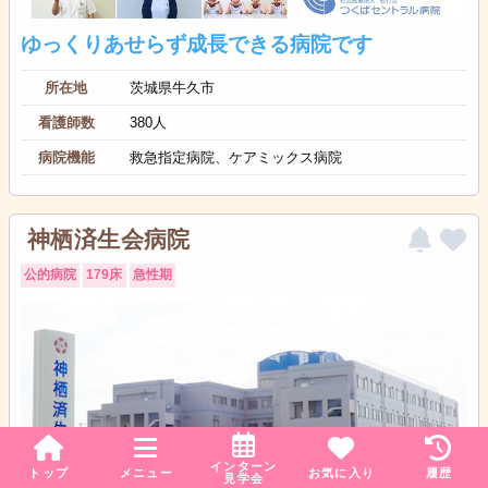
ゆっくりあせらず成長できる病院です
所在地
茨城県牛久市
看護師数
380人
病院機能
救急指定病院、ケアミックス病院
神栖済生会病院
公的病院
179床
急性期
インターン
トップ
メニュー
お気に入り
履歴
見学会