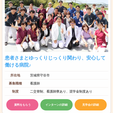
患者さまとゆっくりじっくり関わり、安心して
働ける病院♪
所在地
茨城県守谷市
募集職種
看護師
制度
二交替制、看護師寮あり、奨学金制度あり
資料をもらう
インターンの詳細
見学会の詳細