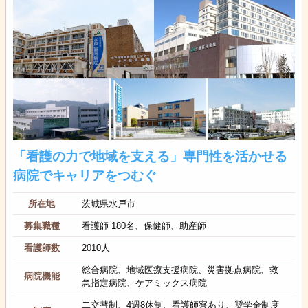
「看護の力で地域を支える」専門性を活かせる
病院でキャリアをつむぐ
所在地
茨城県水戸市
募集職種
看護師 180名、保健師、助産師
看護師数
2010人
総合病院、地域医療支援病院、災害拠点病院、救
病院機能
急指定病院、ケアミックス病院
二交替制、4週8休制、看護師寮あり、奨学金制度