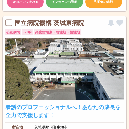
Webパンフをみる
インターンの詳細
見学会の詳細
国立病院機構 茨城東病院
公的病院
320床
高度急性期・急性期・慢性期
看護のプロフェッショナルへ！あなたの成長を
全力で支援します！
所在地
茨城県那珂郡東海村