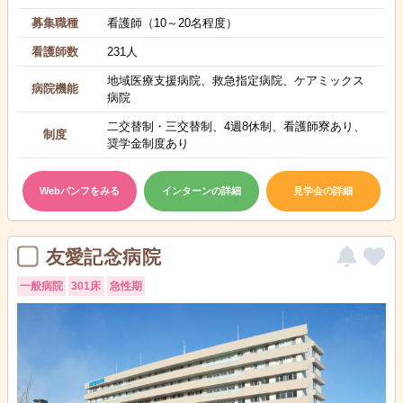
募集職種
看護師（10～20名程度）
看護師数
231人
地域医療支援病院、救急指定病院、ケアミックス
病院機能
病院
二交替制・三交替制、4週8休制、看護師寮あり、
制度
奨学金制度あり
Webパンフをみる
インターンの詳細
見学会の詳細
友愛記念病院
一般病院
301床
急性期