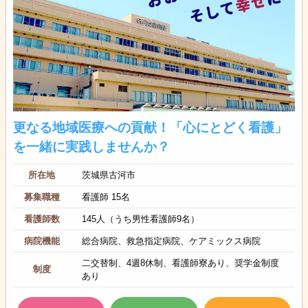
更なる地域医療への貢献！「心にとどく看護」
を一緒に実践しませんか？
所在地
茨城県古河市
募集職種
看護師 15名
看護師数
145人（うち男性看護師9名）
病院機能
総合病院、救急指定病院、ケアミックス病院
二交替制、4週8休制、看護師寮あり、奨学金制度
制度
あり