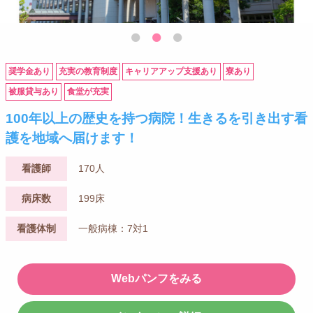
奨学金あり
充実の教育制度
キャリアアップ支援あり
寮あり
被服貸与あり
食堂が充実
100年以上の歴史を持つ病院！生きるを引き出す看
護を地域へ届けます！
看護師
170人
病床数
199床
看護体制
一般病棟：7対1
Webパンフをみる