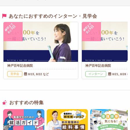
あなたにおすすめのインターン・見学会
締切まで
締切まで
3日
5日
あと
あと
神戸百年記念病院
神戸百年記念病院
見学会
インターン
8/15, 8/22 など
8/21, 8/28 
おすすめの特集