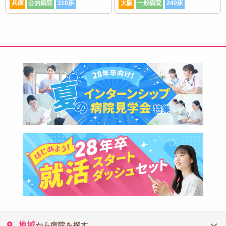
兵庫
公的病院
310床
大阪
一般病院
240床
地域
から病院を探す