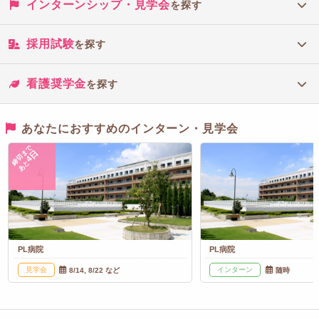
インターンシップ・見学会
を探す
採用試験
を探す
看護奨学金
を探す
あなたにおすすめのインターン・見学会
締切まで
4日
あと
PL病院
PL病院
見学会
インターン
8/14, 8/22 など
随時