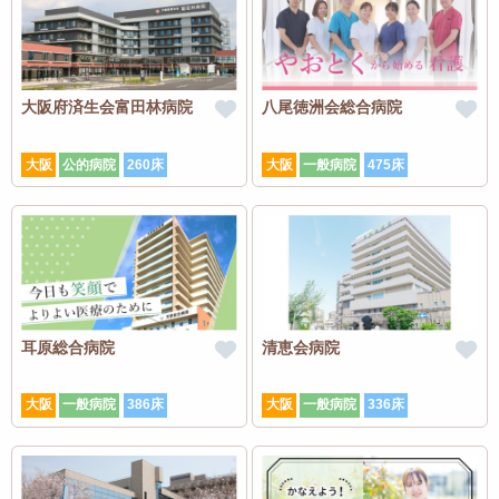
大阪府済生会富田林病院
八尾徳洲会総合病院
大阪
公的病院
260床
大阪
一般病院
475床
耳原総合病院
清恵会病院
大阪
一般病院
386床
大阪
一般病院
336床