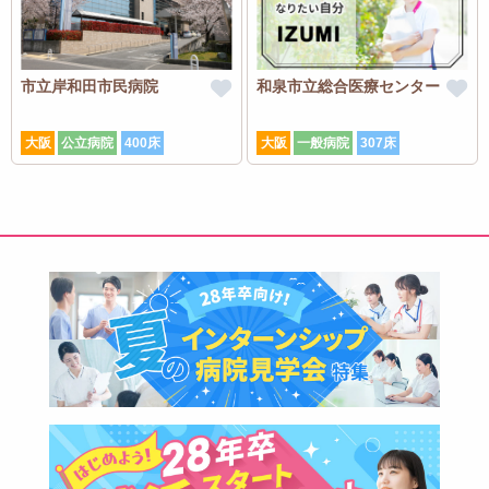
市立岸和田市民病院
和泉市立総合医療センター
大阪
公立病院
400床
大阪
一般病院
307床