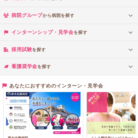
病院グループ
から病院を探す
インターンシップ・見学会
を探す
採用試験
を探す
看護奨学金
を探す
あなたにおすすめのインターン・見学会
締切まで
1日
あと