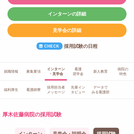
インターンの詳細
見学会の詳細
採用試験の日程
インターン
看護
病院の
就職情報
募集要項
新人教育
・見学会
奨学金
特色
採用担当者
先輩イン
データで
福利厚生
看護師寮
メッセージ
タビュー
みる看護部
厚木佐藤病院の採用試験
インターン
見学会・説明会
採用試験