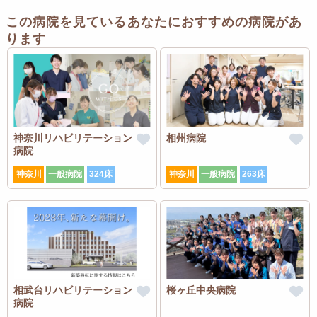
この病院を見ているあなたにおすすめの病院があ
ります
神奈川リハビリテーション
相州病院
病院
神奈川
一般病院
324床
神奈川
一般病院
263床
相武台リハビリテーション
桜ヶ丘中央病院
病院