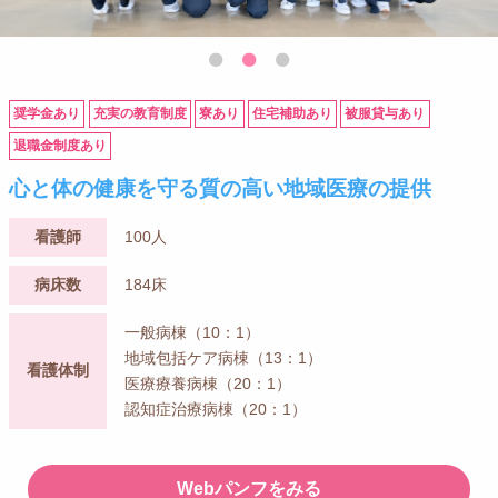
奨学金あり
充実の教育制度
寮あり
住宅補助あり
被服貸与あり
退職金制度あり
心と体の健康を守る質の高い地域医療の提供
看護師
100人
病床数
184床
一般病棟（10：1）
地域包括ケア病棟（13：1）
看護体制
医療療養病棟（20：1）
認知症治療病棟（20：1）
Webパンフをみる