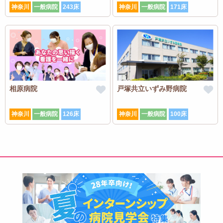
神奈川
一般病院
243床
神奈川
一般病院
171床
相原病院
戸塚共立いずみ野病院
神奈川
一般病院
126床
神奈川
一般病院
100床