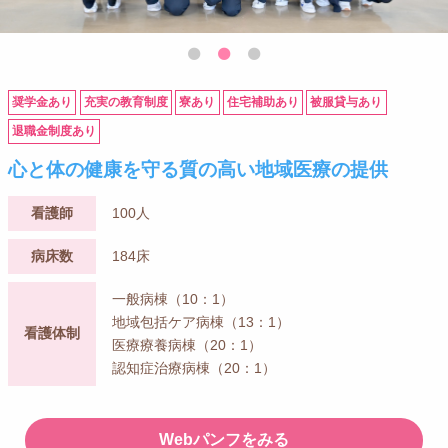
奨学金あり
充実の教育制度
寮あり
住宅補助あり
被服貸与あり
退職金制度あり
心と体の健康を守る質の高い地域医療の提供
看護師
100人
病床数
184床
一般病棟（10：1）
地域包括ケア病棟（13：1）
看護体制
医療療養病棟（20：1）
認知症治療病棟（20：1）
Webパンフをみる