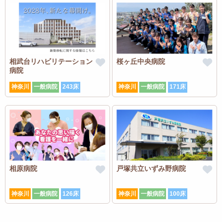
相武台リハビリテーション
桜ヶ丘中央病院
病院
神奈川
一般病院
243床
神奈川
一般病院
171床
相原病院
戸塚共立いずみ野病院
神奈川
一般病院
126床
神奈川
一般病院
100床