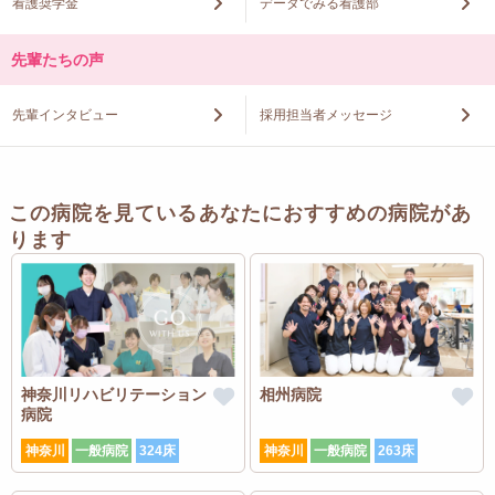
看護奨学金
データでみる看護部
先輩たちの声
先輩インタビュー
採用担当者メッセージ
この病院を見ているあなたにおすすめの病院があ
ります
神奈川リハビリテーション
相州病院
病院
神奈川
一般病院
324床
神奈川
一般病院
263床