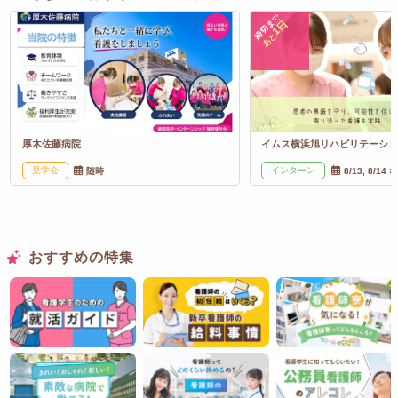
締切まで
1日
あと
厚木佐藤病院
イムス横浜旭リハビリテーシ
見学会
インターン
随時
8/13, 8/14 
おすすめの特集