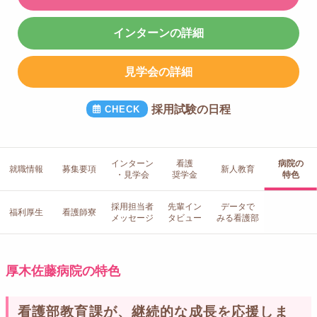
インターンの詳細
見学会の詳細
採用試験の日程
インターン
看護
病院の
就職情報
募集要項
新人教育
・見学会
奨学金
特色
採用担当者
先輩イン
データで
福利厚生
看護師寮
メッセージ
タビュー
みる看護部
厚木佐藤病院の特色
看護部教育課が、継続的な成長を応援しま