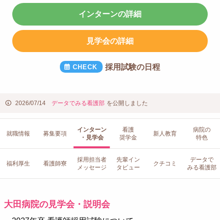
インターンの詳細
見学会の詳細
採用試験の日程
2026/07/14
データでみる看護部
を公開しました
インターン
看護
病院の
就職情報
募集要項
新人教育
・見学会
奨学金
特色
採用担当者
先輩イン
データで
福利厚生
看護師寮
クチコミ
メッセージ
タビュー
みる看護部
大田病院の見学会・説明会