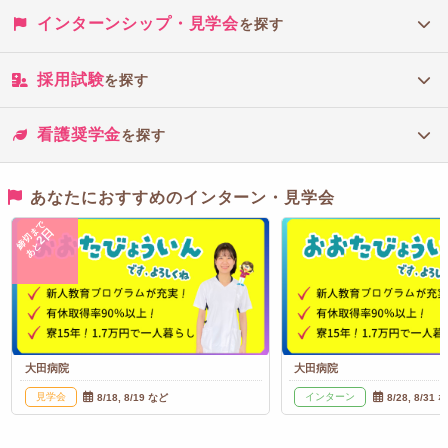
インターンシップ・見学会
を探す
採用試験
を探す
看護奨学金
を探す
あなたにおすすめのインターン・見学会
締切まで
2日
あと
大田病院
大田病院
見学会
インターン
8/18, 8/19 など
8/28, 8/31 