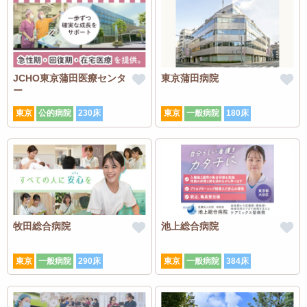
JCHO東京蒲田医療センタ
東京蒲田病院
ー
東京
公的病院
230床
東京
一般病院
180床
牧田総合病院
池上総合病院
東京
一般病院
290床
東京
一般病院
384床