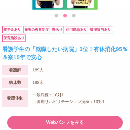
奨学金あり
充実の教育制度
寮あり
住宅補助あり
被服貸与あり
保育施設あり
看護学生の「就職したい病院」3位！有休消化95％
＆寮15年で安心
看護師
189人
病床数
189床
一般病棟：10対1
看護体制
回復期リハビリテーション病棟：13対1
Webパンフをみる