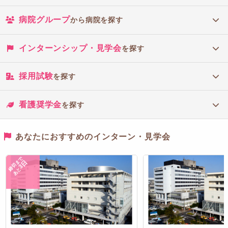
病院グループ
から病院を探す
インターンシップ・見学会
を探す
採用試験
を探す
看護奨学金
を探す
あなたにおすすめのインターン・見学会
締切まで
3日
あと