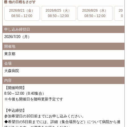
他の日程をさがす
2026/8/21（金）
2026/8/25（火）
2026/8/26（水）
202
08:50～12:00
08:50～12:00
08:50～12:00
08:
申し込み締切日
2026/7/20（月）
開催地
東京都
会場
大森病院
内容
【開催時間】
8:50～12:00（8:40集合）
※今後も開催日を随時更新予定です
【申込締切】
参加希望日の10日前までにお申し込みください。
◆希望日の5日前までには、詳細（集合場所など）について病院から連