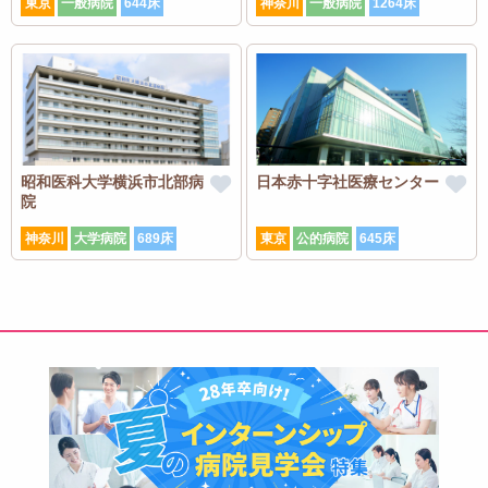
東京
一般病院
644床
神奈川
一般病院
1264床
昭和医科大学横浜市北部病
日本赤十字社医療センター
院
神奈川
大学病院
689床
東京
公的病院
645床