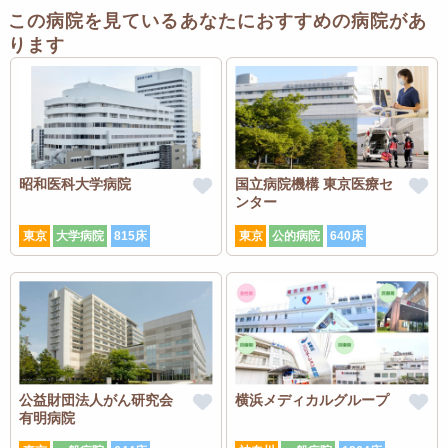
この病院を見ているあなたにおすすめの病院があ
ります
昭和医科大学病院
国立病院機構 東京医療セ
ンター
東京
大学病院
815床
東京
公的病院
640床
公益財団法人がん研究会
横浜メディカルグループ
有明病院