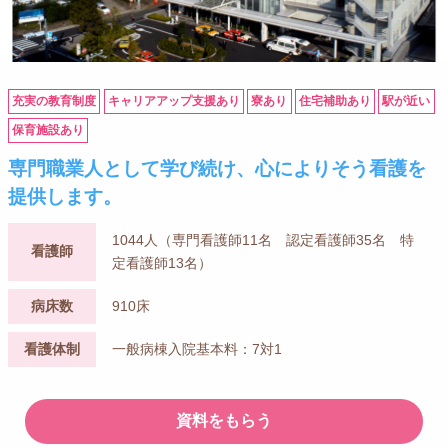
充実の教育制度
キャリアアップ支援あり
寮あり
住宅補助あり
駅が近い
保育施設あり
専門職業人として学び続け、心によりそう看護を
提供します。
1044人（専門看護師11名 認定看護師35名 特
看護師
定看護師13名）
病床数
910床
看護体制
一般病棟入院基本料：7対1
資料をもらう