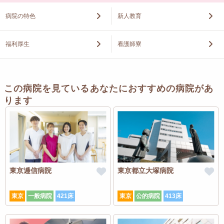
病院の特色
新人教育
福利厚生
看護師寮
この病院を見ているあなたにおすすめの病院があ
ります
東京逓信病院
東京都立大塚病院
東京
一般病院
421床
東京
公的病院
413床