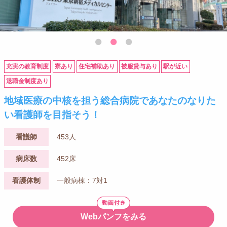
充実の教育制度
寮あり
住宅補助あり
被服貸与あり
駅が近い
退職金制度あり
地域医療の中核を担う総合病院であなたのなりた
い看護師を目指そう！
看護師
453人
病床数
452床
看護体制
一般病棟：7対1
Webパンフをみる