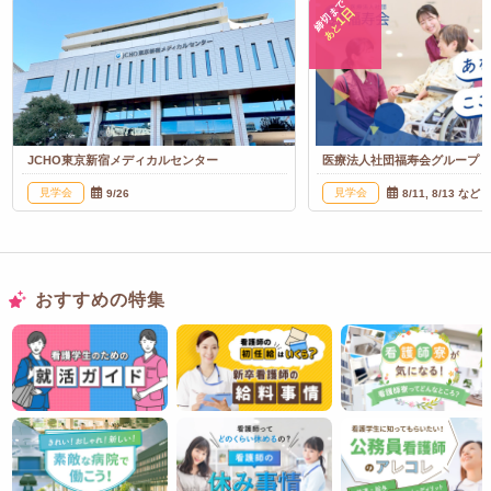
締切まで
1日
あと
JCHO東京新宿メディカルセンター
医療法人社団福寿会グループ
見学会
見学会
9/26
8/11, 8/13 など
おすすめの特集