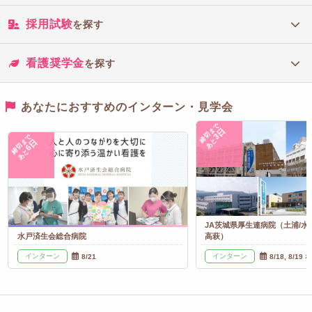
採用試験
を探す
看護奨学金
を探す
あなたにおすすめのインターン・見学会
締切まで
3日
締切まで
あと
6日
あと
JA茨城県厚生連病院（土浦/水戸
水戸済生会総合病院
高萩）
インターン
インターン
8/21
8/18, 8/19 