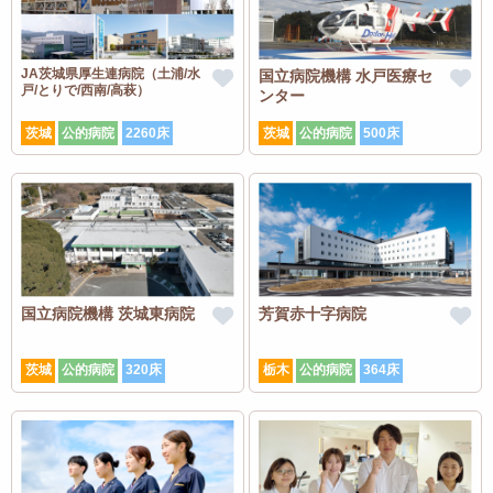
JA茨城県厚生連病院（土浦/水
国立病院機構 水戸医療セ
戸/とりで/西南/高萩）
ンター
茨城
公的病院
2260床
茨城
公的病院
500床
国立病院機構 茨城東病院
芳賀赤十字病院
茨城
公的病院
320床
栃木
公的病院
364床