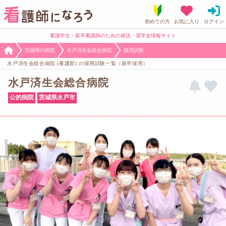
看護学生・新卒看護師のための就活・奨学金情報サイト
茨城県の病院
水戸済生会総合病院
採用試験
水戸済生会総合病院 (看護部) の採用試験一覧（新卒採用）
水戸済生会総合病院
公的病院
茨城県水戸市