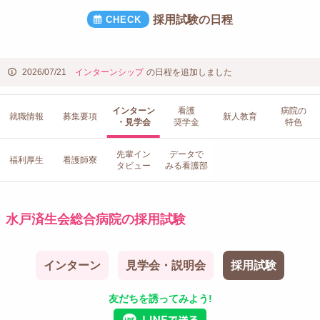
採用試験の日程
2026/07/21
インターンシップ
の日程を追加しました
インターン
看護
病院の
就職情報
募集要項
新人教育
・見学会
奨学金
特色
先輩イン
データで
福利厚生
看護師寮
タビュー
みる看護部
水戸済生会総合病院の採用試験
インターン
見学会・説明会
採用試験
友だちを誘ってみよう!