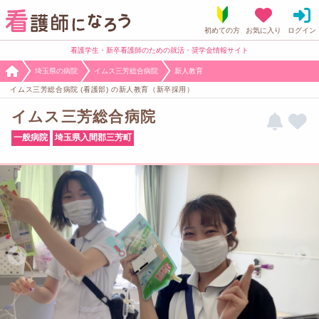
看護学生・新卒看護師のための就活・奨学金情報サイト
埼玉県の病院
イムス三芳総合病院
新人教育
イムス三芳総合病院 (看護部) の新人教育（新卒採用）
イムス三芳総合病院
一般病院
埼玉県入間郡三芳町