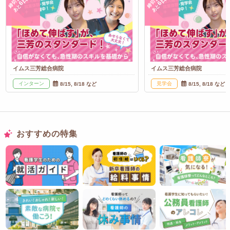
締切まで
締切まで
6日
6日
あと
あと
イムス三芳総合病院
イムス三芳総合病院
インターン
見学会
8/15, 8/18 など
8/15, 8/18 など
おすすめの特集