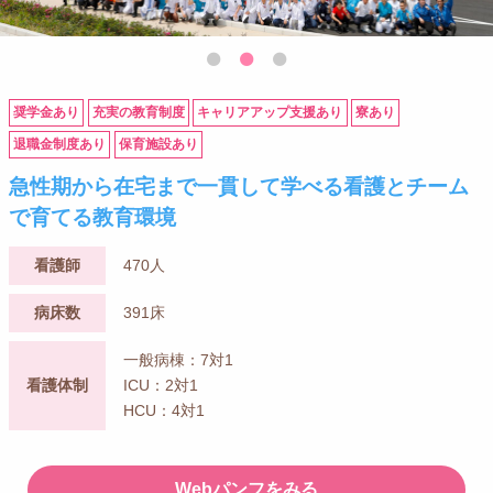
奨学金あり
充実の教育制度
キャリアアップ支援あり
寮あり
退職金制度あり
保育施設あり
急性期から在宅まで一貫して学べる看護とチーム
で育てる教育環境
看護師
470人
病床数
391床
一般病棟：7対1
看護体制
ICU：2対1
HCU：4対1
Webパンフをみる