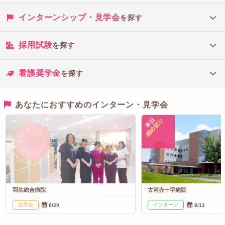
インターンシップ・見学会
を探す
採用試験
を探す
看護奨学金
を探す
あなたにおすすめのインターン・見学会
本日
締め切り
羽生総合病院
古河赤十字病院
見学会
インターン
8/29
8/12