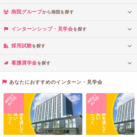
病院グループ
から病院を探す
インターンシップ・見学会
を探す
採用試験
を探す
看護奨学金
を探す
あなたにおすすめのインターン・見学会
締切まで
締切まで
2日
6日
あと
あと