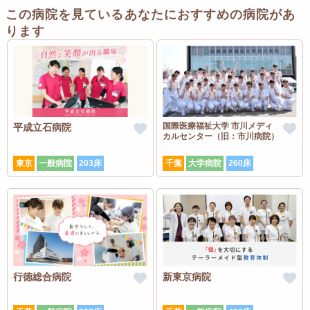
この病院を見ているあなたにおすすめの病院があ
ります
国際医療福祉大学 市川メディ
平成立石病院
カルセンター（旧：市川病院）
東京
一般病院
203床
千葉
大学病院
260床
行徳総合病院
新東京病院