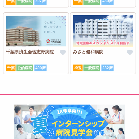
千葉
一般病院
307床
千葉
一般病院
430床
千葉県済生会習志野病院
みさと健和病院
千葉
公的病院
400床
埼玉
一般病院
282床