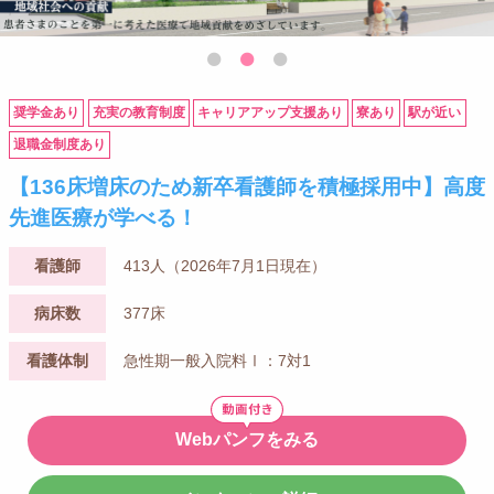
奨学金あり
充実の教育制度
キャリアアップ支援あり
寮あり
駅が近い
退職金制度あり
【136床増床のため新卒看護師を積極採用中】高度
先進医療が学べる！
看護師
413人（2026年7月1日現在）
病床数
377床
看護体制
急性期一般入院料Ⅰ：7対1
Webパンフをみる