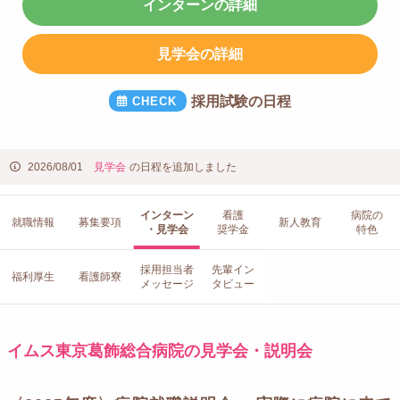
インターンの詳細
見学会の詳細
採用試験の日程
2026/08/01
見学会
の日程を追加しました
インターン
看護
病院の
就職情報
募集要項
新人教育
・見学会
奨学金
特色
採用担当者
先輩イン
福利厚生
看護師寮
メッセージ
タビュー
イムス東京葛飾総合病院の見学会・説明会