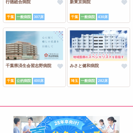
行徳総合病院
新東京病院
千葉
一般病院
307床
千葉
一般病院
430床
千葉県済生会習志野病院
みさと健和病院
千葉
公的病院
400床
埼玉
一般病院
282床