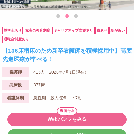
奨学金あり
充実の教育制度
キャリアアップ支援あり
寮あり
駅が近い
退職金制度あり
【136床増床のため新卒看護師を積極採用中】高度
先進医療が学べる！
看護師
413人（2026年7月1日現在）
病床数
377床
看護体制
急性期一般入院料Ⅰ：7対1
Webパンフをみる