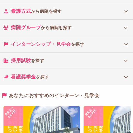
看護方式
から病院を探す
病院グループ
から病院を探す
インターンシップ・見学会
を探す
採用試験
を探す
看護奨学金
を探す
あなたにおすすめのインターン・見学会
締切まで
締切まで
2日
6日
あと
あと