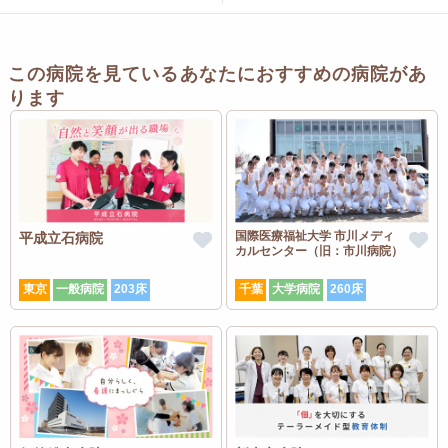
この病院を見ているあなたにおすすめの病院があ
ります
国際医療福祉大学 市川メディ
平成立石病院
カルセンター（旧：市川病院）
東京
一般病院
203床
千葉
大学病院
260床