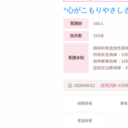
“心がこもりやさし
看護師
160人
病床数
320床
精神科救急急性期病
特殊疾患病棟：10
看護体制
精神療養病棟：15
認知症治療病棟：2
2026/06/12
採用試験
の日
就職情報
募集
看護師寮