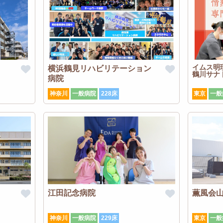
イムス明
横浜鶴見リハビリテーション
鶴川サナ
病院
神奈川
一般病院
228床
東京
一般
江田記念病院
薫風会
神奈川
一般病院
229床
東京
一般