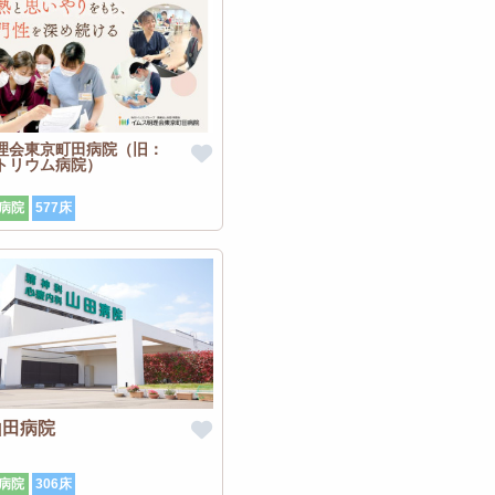
理会東京町田病院（旧：
トリウム病院）
病院
577床
山田病院
病院
306床