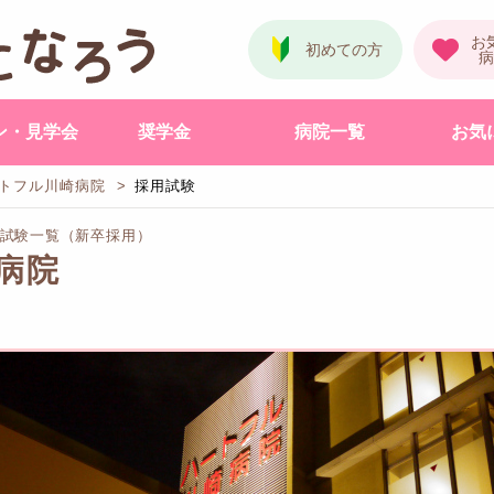
ン・見学会
奨学金
病院一覧
お気
トフル川崎病院
採用試験
用試験一覧（新卒採用）
病院