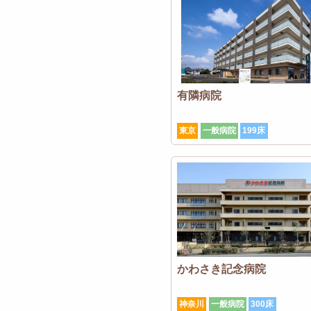
有隣病院
東京
一般病院
199床
かわさき記念病院
神奈川
一般病院
300床