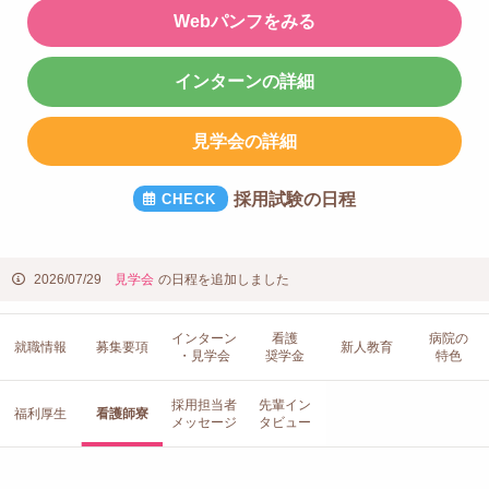
Webパンフをみる
インターンの詳細
見学会の詳細
採用試験の日程
2026/07/29
見学会
の日程を追加しました
インターン
看護
病院の
就職情報
募集要項
新人教育
・見学会
奨学金
特色
採用担当者
先輩イン
福利厚生
看護師寮
メッセージ
タビュー