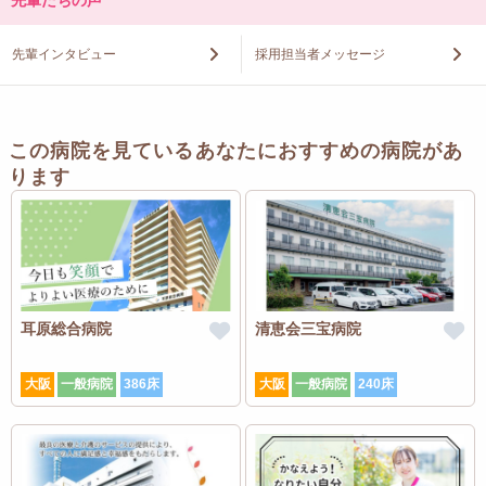
先輩インタビュー
採用担当者メッセージ
この病院を見ているあなたにおすすめの病院があ
ります
耳原総合病院
清恵会三宝病院
大阪
一般病院
386床
大阪
一般病院
240床