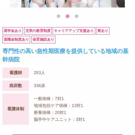
奨学金あり
充実の教育制度
キャリアアップ支援あり
寮あり
退職金制度あり
保育施設あり
専門性の高い急性期医療を提供している地域の基
幹病院
看護師
253人
病床数
336床
一般病棟：7対1
地域包括ケア病棟：13対1
看護体制
療養病棟：20対1
脳卒中ケアユニット：3対1