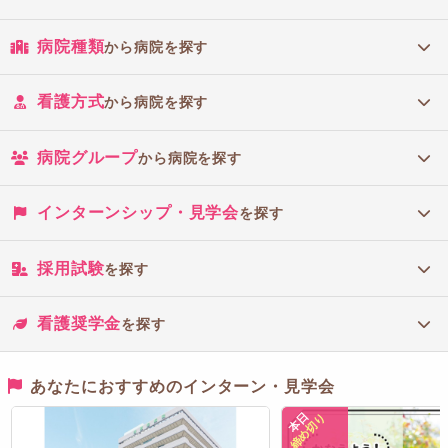
病院種類
から病院を探す
看護方式
から病院を探す
病院グループ
から病院を探す
インターンシップ・見学会
を探す
採用試験
を探す
看護奨学金
を探す
あなたにおすすめのインターン・見学会
本日
締め切り