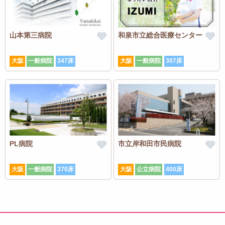
山本第三病院
和泉市立総合医療センター
大阪
一般病院
347床
大阪
一般病院
307床
PL病院
市立岸和田市民病院
大阪
一般病院
370床
大阪
公立病院
400床