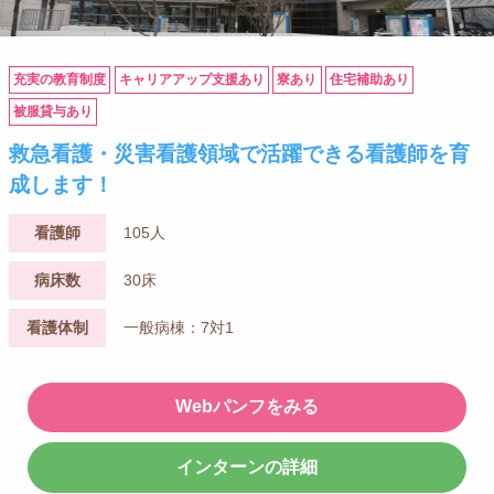
充実の教育制度
キャリアアップ支援あり
寮あり
住宅補助あり
被服貸与あり
救急看護・災害看護領域で活躍できる看護師を育
成します！
看護師
105人
病床数
30床
看護体制
一般病棟：7対1
Webパンフをみる
インターンの詳細