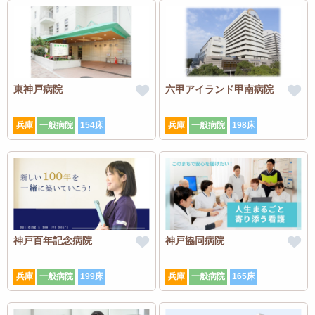
東神戸病院
六甲アイランド甲南病院
兵庫
一般病院
154床
兵庫
一般病院
198床
神戸百年記念病院
神戸協同病院
兵庫
一般病院
199床
兵庫
一般病院
165床