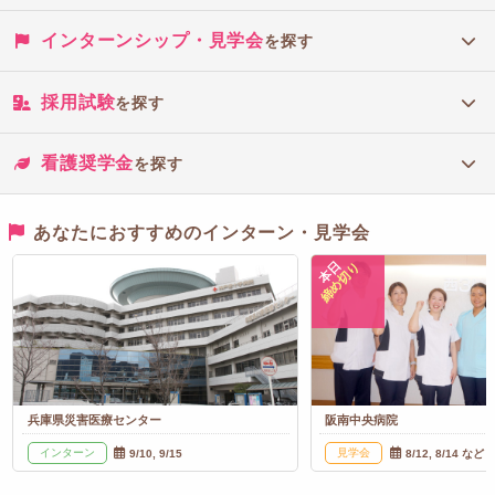
インターンシップ・見学会
を探す
採用試験
を探す
看護奨学金
を探す
あなたにおすすめのインターン・見学会
本日
締め切り
兵庫県災害医療センター
阪南中央病院
インターン
見学会
9/10, 9/15
8/12, 8/14 など