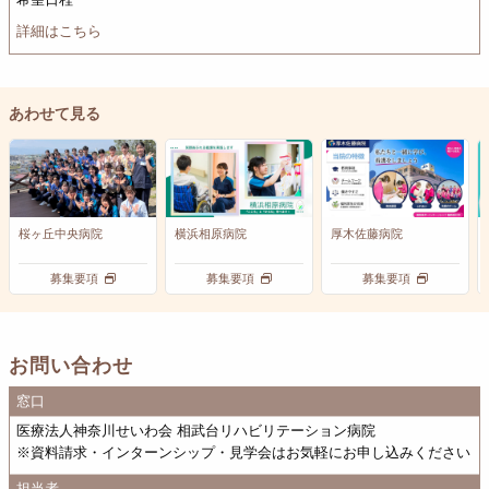
詳細はこちら
あわせて見る
桜ヶ丘中央病院
横浜相原病院
厚木佐藤病院
募集要項
募集要項
募集要項
お問い合わせ
窓口
医療法人神奈川せいわ会 相武台リハビリテーション病院
※資料請求・インターンシップ・見学会はお気軽にお申し込みください
担当者