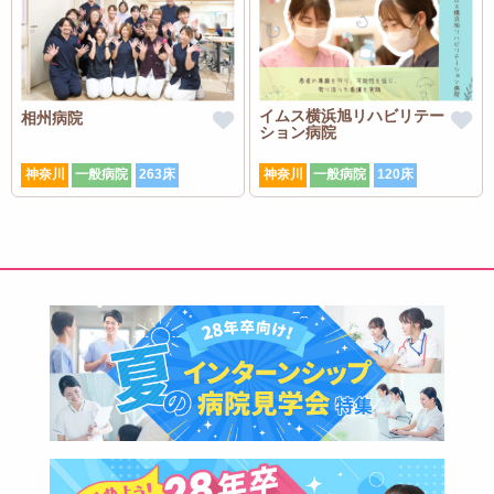
イムス横浜旭リハビリテー
相州病院
ション病院
神奈川
一般病院
263床
神奈川
一般病院
120床