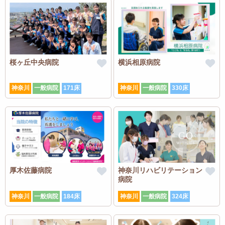
桜ヶ丘中央病院
横浜相原病院
神奈川
一般病院
171床
神奈川
一般病院
330床
厚木佐藤病院
神奈川リハビリテーション
病院
神奈川
一般病院
184床
神奈川
一般病院
324床