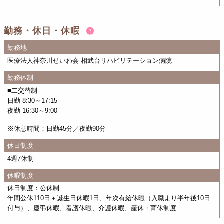
勤務・休日・休暇
勤務地
医療法人神奈川せいわ会 相武台リハビリテーション病院
勤務体制
■二交替制
日勤 8:30～17:15
夜勤 16:30～9:00
※休憩時間：日勤45分／夜勤90分
休日制度
4週7休制
休暇制度
休日制度：公休制
年間公休110日＋誕生日休暇1日、年次有給休暇（入職より半年後10日
付与）、慶弔休暇、看護休暇、介護休暇、産休・育休制度