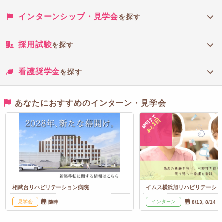
インターンシップ・見学会
を探す
採用試験
を探す
看護奨学金
を探す
あなたにおすすめのインターン・見学会
締切まで
1日
あと
相武台リハビリテーション病院
イムス横浜旭リハビリテーシ
見学会
インターン
随時
8/13, 8/14 