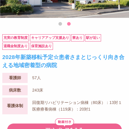
充実の教育制度
キャリアアップ支援あり
寮あり
駅が近い
退職金制度あり
保育施設あり
2028年新築移転予定☆患者さまとじっくり向き合
える地域密着型の病院
看護師
57人
病床数
243床
回復期リハビリテーション病棟（80床）：13対１
看護体制
医療療養病棟（119床）：20対1