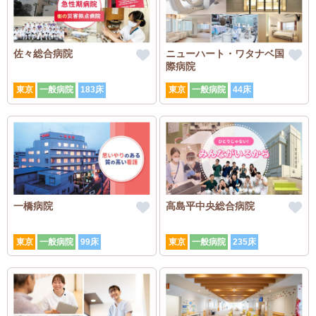
佐々総合病院
ニューハート・ワタナベ国
際病院
東京
一般病院
183床
東京
一般病院
44床
一橋病院
高島平中央総合病院
東京
一般病院
99床
東京
一般病院
235床