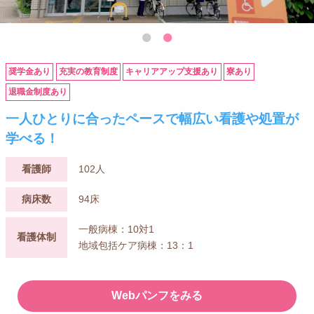
奨学金あり
充実の教育制度
キャリアアップ支援あり
寮あり
退職金制度あり
一人ひとりに合ったペースで幅広い看護や処置が
学べる！
看護師
102人
病床数
94床
一般病棟：10対1
看護体制
地域包括ケア病棟：13：1
Webパンフをみる