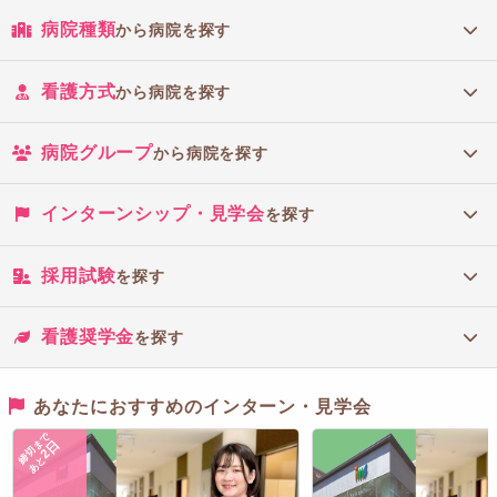
病院種類
から病院を探す
看護方式
から病院を探す
病院グループ
から病院を探す
インターンシップ・見学会
を探す
採用試験
を探す
看護奨学金
を探す
あなたにおすすめのインターン・見学会
締切まで
2日
あと