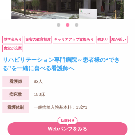
奨学金あり
充実の教育制度
キャリアアップ支援あり
寮あり
駅が近い
食堂が充実
リハビリテーション専門病院～患者様の“でき
る”を一緒に喜べる看護師へ
看護師
82人
病床数
153床
看護体制
一般病棟入院基本料：13対1
Webパンフをみる