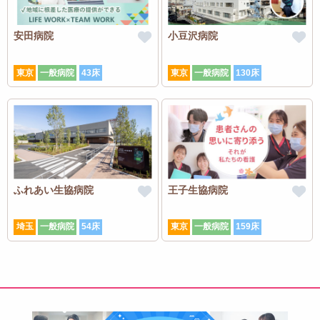
安田病院
小豆沢病院
東京
一般病院
43床
東京
一般病院
130床
ふれあい生協病院
王子生協病院
埼玉
一般病院
54床
東京
一般病院
159床