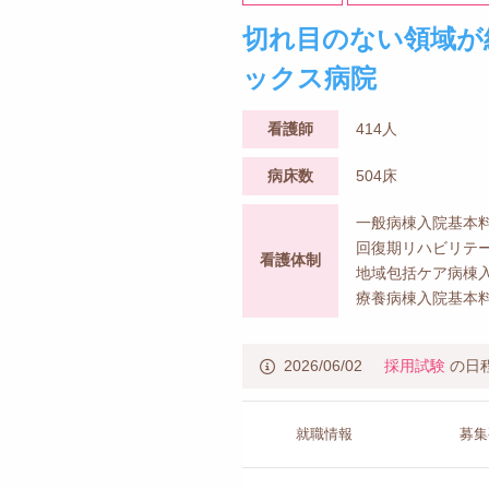
切れ目のない領域が
ックス病院
看護師
414人
病床数
504床
一般病棟入院基本料
回復期リハビリテ
看護体制
地域包括ケア病棟入
療養病棟入院基本料
2026/06/02
採用試験
の日
就職情報
募集