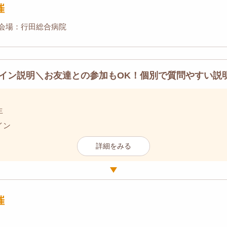
催
会場：行田総合病院
イン説明＼お友達との参加もOK！個別で質問やすい説
生
イン
詳細をみる
催