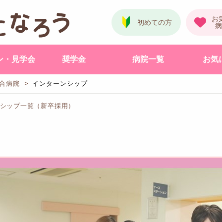
ン・見学会
奨学金
病院一覧
お気
合病院
インターンシップ
ーンシップ一覧（新卒採用）