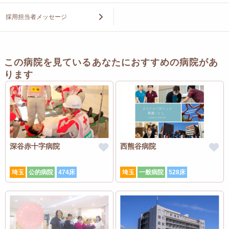
採用担当者メッセージ
この病院を見ているあなたにおすすめの病院があ
ります
深谷赤十字病院
西熊谷病院
埼玉
公的病院
474床
埼玉
一般病院
528床