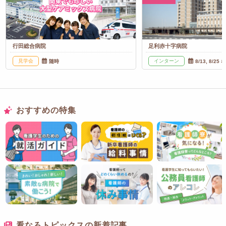
行田総合病院
足利赤十字病院
見学会
インターン
随時
8/13, 8/25 
おすすめの特集
看なろトピックスの新着記事