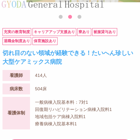
充実の教育制度
キャリアアップ支援あり
寮あり
被服貸与あり
退職金制度あり
保育施設あり
切れ目のない領域が経験できる！たいへん珍しい
大型ケアミックス病院
看護師
414人
病床数
504床
一般病棟入院基本料：7対1
回復期リハビリテーション病棟入院料1
看護体制
地域包括ケア病棟入院料1
療養病棟入院基本料1