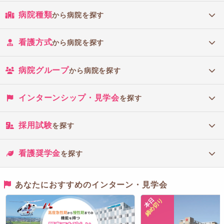
病院種類
から病院を探す
看護方式
から病院を探す
病院グループ
から病院を探す
インターンシップ・見学会
を探す
採用試験
を探す
看護奨学金
を探す
あなたにおすすめのインターン・見学会
本日
締め切り