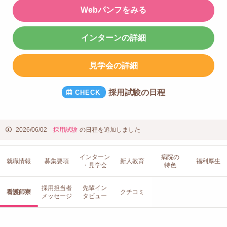
Webパンフをみる
インターンの詳細
見学会の詳細
採用試験の日程
2026/06/02
採用試験
の日程を追加しました
インターン
病院の
就職情報
募集要項
新人教育
福利厚生
・見学会
特色
採用担当者
先輩イン
看護師寮
クチコミ
メッセージ
タビュー