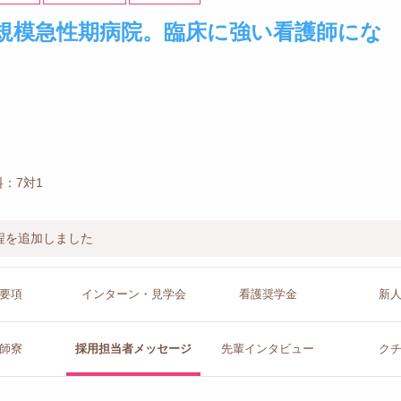
規模急性期病院。臨床に強い看護師にな
：7対1
程を追加しました
要項
インターン
・見学会
看護
奨学金
新
師寮
採用担当者
メッセージ
先輩イン
タビュー
ク