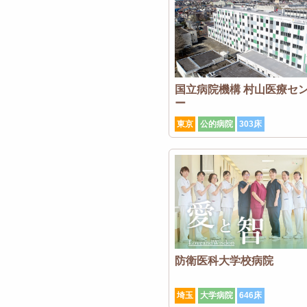
国立病院機構 村山医療セ
ー
東京
公的病院
303床
防衛医科大学校病院
埼玉
大学病院
646床