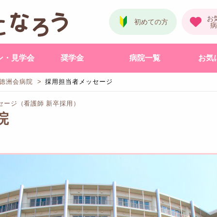
ン・見学会
奨学金
病院一覧
お気
徳洲会病院
採用担当者メッセージ
セージ（看護師 新卒採用）
院