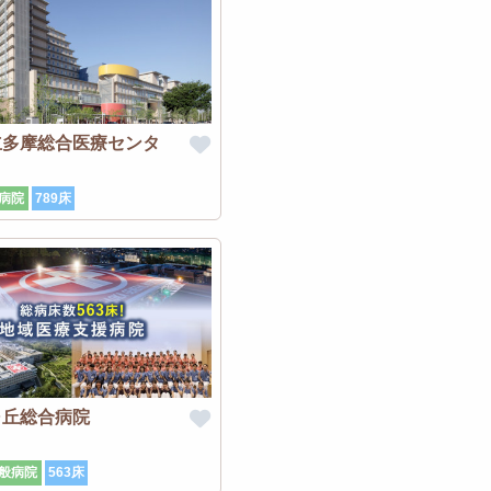
立多摩総合医療センタ
病院
789床
ヶ丘総合病院
般病院
563床