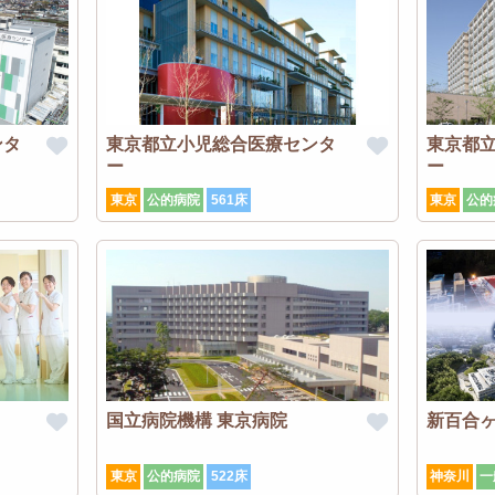
ンタ
東京都立小児総合医療センタ
東京都
ー
ー
東京
公的病院
561床
東京
公的
国立病院機構 東京病院
新百合
東京
公的病院
522床
神奈川
一